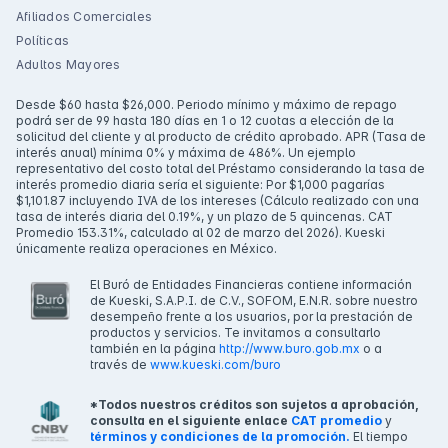
Afiliados Comerciales
Políticas
Adultos Mayores
Desde $60 hasta $26,000. Periodo mínimo y máximo de repago
podrá ser de 99 hasta 180 días en 1 o 12 cuotas a elección de la
solicitud del cliente y al producto de crédito aprobado. APR (Tasa de
interés anual) mínima 0% y máxima de 486%. Un ejemplo
representativo del costo total del Préstamo considerando la tasa de
interés promedio diaria sería el siguiente: Por $1,000 pagarías
$1,101.87 incluyendo IVA de los intereses (Cálculo realizado con una
tasa de interés diaria del 0.19%, y un plazo de 5 quincenas. CAT
Promedio 153.31%, calculado al 02 de marzo del 2026). Kueski
únicamente realiza operaciones en México.
El Buró de Entidades Financieras contiene información
de Kueski, S.A.P.I. de C.V., SOFOM, E.N.R. sobre nuestro
desempeño frente a los usuarios, por la prestación de
productos y servicios. Te invitamos a consultarlo
también en la página
http://www.buro.gob.mx
o a
través de
www.kueski.com/buro
*Todos nuestros créditos son sujetos a aprobación,
consulta en el siguiente enlace
CAT promedio
y
términos y condiciones de la promoción.
El tiempo