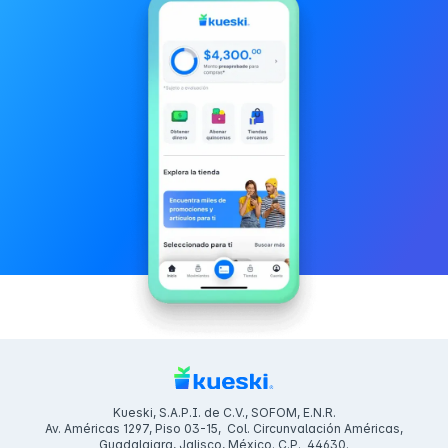
Kueski, S.A.P.I. de C.V., SOFOM, E.N.R.
Av. Américas 1297, Piso 03-15, Col. Circunvalación Américas,
Guadalajara, Jalisco, México. C.P. 44630.