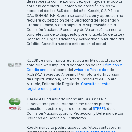
de respuesta comienza una vez que hayas enviado la
solicitud completa. El horario de atención es las 24
horas del día los 365 días del año. Kueski, S.A.P.I. de
C.V., SOFOM, E.N.R. para su constitución y operación no
requiere autorización de la Secretaría de Hacienda y
Crédito Público, y está sujeta a la supervisión de la
Comisión Nacional Bancaria y de Valores, únicamente
para efectos de lo dispuesto por el artículo 56 de la Ley
General de Organizaciones y Actividades Auxiliares del
Crédito. Consulta nuestra entidad en el portal
KUESKI es una marca registrada en México. El uso de
este sitio web implica la aceptación de los
Términos y
Condiciones
, así como del
Aviso de Privacidad
de
'KUESKI', Sociedad Anónima Promotora de Inversión
de Capital Variable, Sociedad Financiera de Objeto
Múltiple, Entidad No Regulada.
Consulta nuestro
registro en el portal
Kueski es una entidad financiera SOFOM ENR
supervisada por autoridades mexicanas puedes
consultar nuestro registro en el portal
SIPRES
de la
Comisión Nacional para la Protección y Defensa de los
Usuarios de Servicios Financieros.
Kueski nunca te pedirá acceso tus fotos, contactos, ni