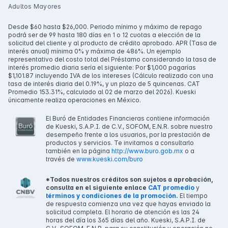
Adultos Mayores
Desde $60 hasta $26,000. Periodo mínimo y máximo de repago
podrá ser de 99 hasta 180 días en 1 o 12 cuotas a elección de la
solicitud del cliente y al producto de crédito aprobado. APR (Tasa de
interés anual) mínima 0% y máxima de 486%. Un ejemplo
representativo del costo total del Préstamo considerando la tasa de
interés promedio diaria sería el siguiente: Por $1,000 pagarías
$1,101.87 incluyendo IVA de los intereses (Cálculo realizado con una
tasa de interés diaria del 0.19%, y un plazo de 5 quincenas. CAT
Promedio 153.31%, calculado al 02 de marzo del 2026). Kueski
únicamente realiza operaciones en México.
El Buró de Entidades Financieras contiene información
de Kueski, S.A.P.I. de C.V., SOFOM, E.N.R. sobre nuestro
desempeño frente a los usuarios, por la prestación de
productos y servicios. Te invitamos a consultarlo
también en la página
http://www.buro.gob.mx
o a
través de
www.kueski.com/buro
*Todos nuestros créditos son sujetos a aprobación,
consulta en el siguiente enlace
CAT promedio
y
términos y condiciones de la promoción.
El tiempo
de respuesta comienza una vez que hayas enviado la
solicitud completa. El horario de atención es las 24
horas del día los 365 días del año. Kueski, S.A.P.I. de