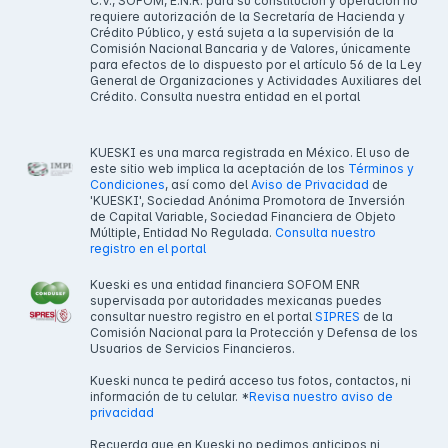
C.V., SOFOM, E.N.R. para su constitución y operación no
requiere autorización de la Secretaría de Hacienda y
Crédito Público, y está sujeta a la supervisión de la
Comisión Nacional Bancaria y de Valores, únicamente
para efectos de lo dispuesto por el artículo 56 de la Ley
General de Organizaciones y Actividades Auxiliares del
Crédito. Consulta nuestra entidad en el portal
KUESKI es una marca registrada en México. El uso de
este sitio web implica la aceptación de los
Términos y
Condiciones
, así como del
Aviso de Privacidad
de
'KUESKI', Sociedad Anónima Promotora de Inversión
de Capital Variable, Sociedad Financiera de Objeto
Múltiple, Entidad No Regulada.
Consulta nuestro
registro en el portal
Kueski es una entidad financiera SOFOM ENR
supervisada por autoridades mexicanas puedes
consultar nuestro registro en el portal
SIPRES
de la
Comisión Nacional para la Protección y Defensa de los
Usuarios de Servicios Financieros.
Kueski nunca te pedirá acceso tus fotos, contactos, ni
información de tu celular. *
Revisa nuestro aviso de
privacidad
Recuerda que en Kueski no pedimos anticipos ni