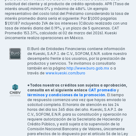
solicitud del cliente y al producto de crédito aprobado. APR (Tasa de
interés anual) mínima 0% y máxima de 486%. Un ejemplo
representativo del costo total del Préstamo considerando la tasa de
interés promedio diaria sería el siguiente: Por $1,000 pagarías
$1,101.87 incluyendo IVA de los intereses (Cálculo realizado con una
tasa de interés diaria del 0.19%, y un plazo de 5 quincenas. CAT
Promedio 153.31%, calculado al 02 de marzo del 2026). Kueski
únicamente realiza operaciones en México.
El Buró de Entidades Financieras contiene información
de Kueski, S.A.P.I. de C.V., SOFOM, E.N.R. sobre nuestro
desempeño frente a los usuarios, por la prestación de
productos y servicios. Te invitamos a consultarlo
también en la página
http://www.buro.gob.mx
o a
través de
www.kueski.com/buro
*Todos nuestros créditos son sujetos a aprobación,
consulta en el siguiente enlace
CAT promedio
y
términos y condiciones de la promoción.
El tiempo
de respuesta comienza una vez que hayas enviado la
solicitud completa. El horario de atención es las 24
horas del día los 365 días del año. Kueski, S.A.P.I. de
C.V., SOFOM, E.N.R. para su constitución y operación no
requiere autorización de la Secretaría de Hacienda y
Crédito Público, y está sujeta a la supervisión de la
Comisión Nacional Bancaria y de Valores, únicamente
para efectos de lo dispuesto por el artículo 56 de la Ley