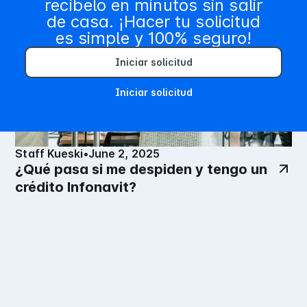
recíbelo en minutos sin salir
de casa. ¡Hacer tu solicitud
es simple y 100% seguro!
Iniciar solicitud
Iniciar solicitud
Staff Kueski
•
June 2, 2025
¿Qué pasa si me despiden y tengo un
crédito Infonavit?