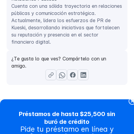
Cuenta con una sólida trayectoria en relaciones
públicas y comunicación estratégica.
Actualmente, lidera los esfuerzos de PR de
Kueski, desarrollando iniciativas que fortalecen
su reputación y presencia en el sector
financiero digital.
¿Te gusta lo que ves? Compártelo con un
amigo.
Préstamos de hasta $25,500 sin
buró de crédito
Contenido relacionado
Pide tu préstamo en línea y