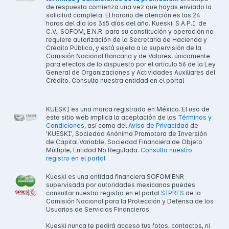
de respuesta comienza una vez que hayas enviado la
solicitud completa. El horario de atención es las 24
horas del día los 365 días del año. Kueski, S.A.P.I. de
C.V., SOFOM, E.N.R. para su constitución y operación no
requiere autorización de la Secretaría de Hacienda y
Crédito Público, y está sujeta a la supervisión de la
Comisión Nacional Bancaria y de Valores, únicamente
para efectos de lo dispuesto por el artículo 56 de la Ley
General de Organizaciones y Actividades Auxiliares del
Crédito. Consulta nuestra entidad en el portal
KUESKI es una marca registrada en México. El uso de
este sitio web implica la aceptación de los
Términos y
Condiciones
, así como del
Aviso de Privacidad
de
'KUESKI', Sociedad Anónima Promotora de Inversión
de Capital Variable, Sociedad Financiera de Objeto
Múltiple, Entidad No Regulada.
Consulta nuestro
registro en el portal
Kueski es una entidad financiera SOFOM ENR
supervisada por autoridades mexicanas puedes
consultar nuestro registro en el portal
SIPRES
de la
Comisión Nacional para la Protección y Defensa de los
Usuarios de Servicios Financieros.
Kueski nunca te pedirá acceso tus fotos, contactos, ni