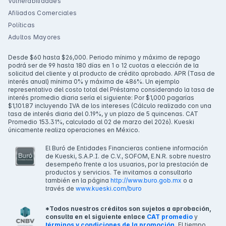
Vulnerabilidades
Afiliados Comerciales
Políticas
Adultos Mayores
Desde $60 hasta $26,000. Periodo mínimo y máximo de repago
podrá ser de 99 hasta 180 días en 1 o 12 cuotas a elección de la
solicitud del cliente y al producto de crédito aprobado. APR (Tasa de
interés anual) mínima 0% y máxima de 486%. Un ejemplo
representativo del costo total del Préstamo considerando la tasa de
interés promedio diaria sería el siguiente: Por $1,000 pagarías
$1,101.87 incluyendo IVA de los intereses (Cálculo realizado con una
tasa de interés diaria del 0.19%, y un plazo de 5 quincenas. CAT
Promedio 153.31%, calculado al 02 de marzo del 2026). Kueski
únicamente realiza operaciones en México.
El Buró de Entidades Financieras contiene información
de Kueski, S.A.P.I. de C.V., SOFOM, E.N.R. sobre nuestro
desempeño frente a los usuarios, por la prestación de
productos y servicios. Te invitamos a consultarlo
también en la página
http://www.buro.gob.mx
o a
través de
www.kueski.com/buro
*Todos nuestros créditos son sujetos a aprobación,
consulta en el siguiente enlace
CAT promedio
y
términos y condiciones de la promoción.
El tiempo