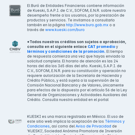
El Buró de Entidades Financieras contiene información
de Kueski, S.A.P.I. de C.V., SOFOM, E.N.R. sobre nuestro
desempeño frente a los usuarios, por la prestación de
productos y servicios. Te invitamos a consultarlo
también en la página
http://www.buro.gob.mx
o a
través de
www.kueski.com/buro
*Todos nuestros créditos son sujetos a aprobación,
consulta en el siguiente enlace
CAT promedio
y
términos y condiciones de la promoción.
El tiempo
de respuesta comienza una vez que hayas enviado la
solicitud completa. El horario de atención es las 24
horas del día los 365 días del año. Kueski, S.A.P.I. de
C.V., SOFOM, E.N.R. para su constitución y operación no
requiere autorización de la Secretaría de Hacienda y
Crédito Público, y está sujeta a la supervisión de la
Comisión Nacional Bancaria y de Valores, únicamente
para efectos de lo dispuesto por el artículo 56 de la Ley
General de Organizaciones y Actividades Auxiliares del
Crédito. Consulta nuestra entidad en el portal
KUESKI es una marca registrada en México. El uso de
este sitio web implica la aceptación de los
Términos y
Condiciones
, así como del
Aviso de Privacidad
de
'KUESKI', Sociedad Anónima Promotora de Inversión