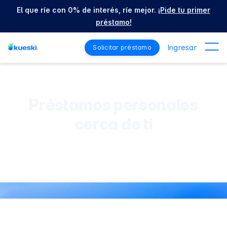
El que ríe con 0% de interés, ríe mejor.
¡Pide tu primer
préstamo!
Ingresar
Solicitar préstamo
Préstamos personales
cerca de ti
Los Préstamos Personales de Kueski, son rápidos y
seguros. Puedes solicitarlos desde cualquier parte de
México, ya que el proceso es 100% en línea.