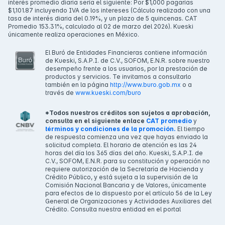
interés promedio diaria sería el siguiente: Por $1,000 pagarías
$1,101.87 incluyendo IVA de los intereses (Cálculo realizado con una
tasa de interés diaria del 0.19%, y un plazo de 5 quincenas. CAT
Promedio 153.31%, calculado al 02 de marzo del 2026). Kueski
únicamente realiza operaciones en México.
El Buró de Entidades Financieras contiene información
de Kueski, S.A.P.I. de C.V., SOFOM, E.N.R. sobre nuestro
desempeño frente a los usuarios, por la prestación de
productos y servicios. Te invitamos a consultarlo
también en la página
http://www.buro.gob.mx
o a
través de
www.kueski.com/buro
*Todos nuestros créditos son sujetos a aprobación,
consulta en el siguiente enlace
CAT promedio
y
términos y condiciones de la promoción.
El tiempo
de respuesta comienza una vez que hayas enviado la
solicitud completa. El horario de atención es las 24
horas del día los 365 días del año. Kueski, S.A.P.I. de
C.V., SOFOM, E.N.R. para su constitución y operación no
requiere autorización de la Secretaría de Hacienda y
Crédito Público, y está sujeta a la supervisión de la
Comisión Nacional Bancaria y de Valores, únicamente
para efectos de lo dispuesto por el artículo 56 de la Ley
General de Organizaciones y Actividades Auxiliares del
Crédito. Consulta nuestra entidad en el portal