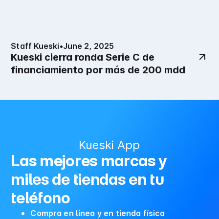
Staff Kueski
•
June 2, 2025
Kueski cierra ronda Serie C de
financiamiento por más de 200 mdd
Kueski App
Las mejores marcas y
miles de tiendas en tu
teléfono
Compra en línea y en tienda física