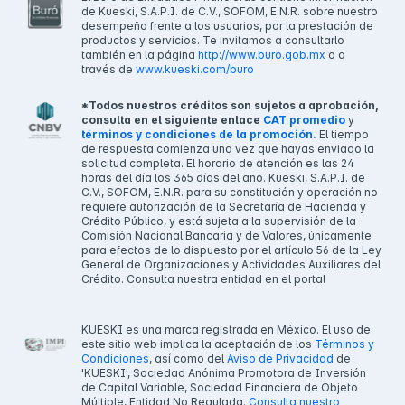
de Kueski, S.A.P.I. de C.V., SOFOM, E.N.R. sobre nuestro
desempeño frente a los usuarios, por la prestación de
productos y servicios. Te invitamos a consultarlo
también en la página
http://www.buro.gob.mx
o a
través de
www.kueski.com/buro
*Todos nuestros créditos son sujetos a aprobación,
consulta en el siguiente enlace
CAT promedio
y
términos y condiciones de la promoción.
El tiempo
de respuesta comienza una vez que hayas enviado la
solicitud completa. El horario de atención es las 24
horas del día los 365 días del año. Kueski, S.A.P.I. de
C.V., SOFOM, E.N.R. para su constitución y operación no
requiere autorización de la Secretaría de Hacienda y
Crédito Público, y está sujeta a la supervisión de la
Comisión Nacional Bancaria y de Valores, únicamente
para efectos de lo dispuesto por el artículo 56 de la Ley
General de Organizaciones y Actividades Auxiliares del
Crédito. Consulta nuestra entidad en el portal
KUESKI es una marca registrada en México. El uso de
este sitio web implica la aceptación de los
Términos y
Condiciones
, así como del
Aviso de Privacidad
de
'KUESKI', Sociedad Anónima Promotora de Inversión
de Capital Variable, Sociedad Financiera de Objeto
Múltiple, Entidad No Regulada.
Consulta nuestro