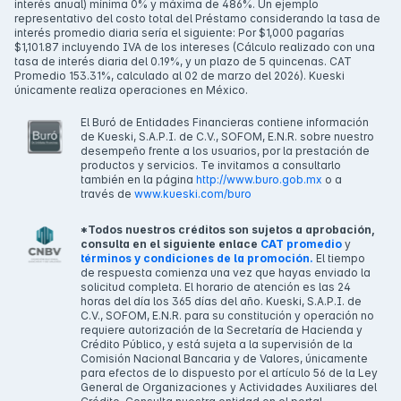
interés anual) mínima 0% y máxima de 486%. Un ejemplo
representativo del costo total del Préstamo considerando la tasa de
interés promedio diaria sería el siguiente: Por $1,000 pagarías
$1,101.87 incluyendo IVA de los intereses (Cálculo realizado con una
tasa de interés diaria del 0.19%, y un plazo de 5 quincenas. CAT
Promedio 153.31%, calculado al 02 de marzo del 2026). Kueski
únicamente realiza operaciones en México.
El Buró de Entidades Financieras contiene información
de Kueski, S.A.P.I. de C.V., SOFOM, E.N.R. sobre nuestro
desempeño frente a los usuarios, por la prestación de
productos y servicios. Te invitamos a consultarlo
también en la página
http://www.buro.gob.mx
o a
través de
www.kueski.com/buro
*Todos nuestros créditos son sujetos a aprobación,
consulta en el siguiente enlace
CAT promedio
y
términos y condiciones de la promoción.
El tiempo
de respuesta comienza una vez que hayas enviado la
solicitud completa. El horario de atención es las 24
horas del día los 365 días del año. Kueski, S.A.P.I. de
C.V., SOFOM, E.N.R. para su constitución y operación no
requiere autorización de la Secretaría de Hacienda y
Crédito Público, y está sujeta a la supervisión de la
Comisión Nacional Bancaria y de Valores, únicamente
para efectos de lo dispuesto por el artículo 56 de la Ley
General de Organizaciones y Actividades Auxiliares del