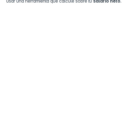
usar una herramienta que calcule sobre tu
salario neto
.
Preguntas frecuentes
Centro de ayuda
¿Cuántos días de aguinaldo me
corresponden por ley?