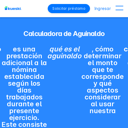
Ingresar
Solicitar préstamo
Calculadora de Aguinaldo
o
es una
qué es el
, cómo
c
prestación
aguinaldo
determinar
adicional a la
el monto
nómina
que te
establecida
corresponde
según los
y qué
días
aspectos
trabajados
considerar
durante el
al usar
presente
nuestra
ejercicio.
Este consiste