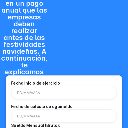
en un pago
anual que las
empresas
deben
realizar
antes de las
festividades
navideñas. A
continuación,
te
explicamos
Fecha inicio de ejercicio
Fecha de cálculo de aguinaldo
Sueldo Mensual (Bruto):