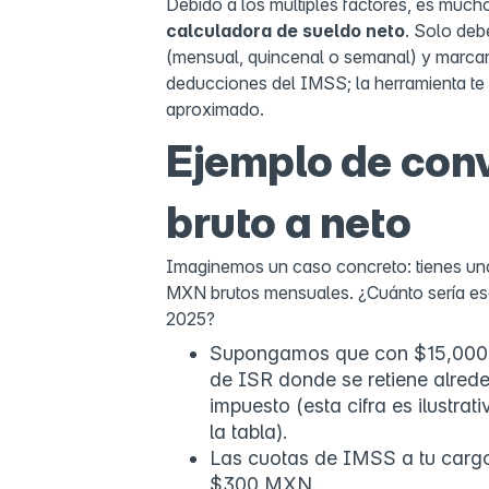
Debido a los múltiples factores, es much
calculadora de sueldo neto
. Solo deb
(mensual, quincenal o semanal) y marcar 
deducciones del IMSS; la herramienta te 
aproximado.
Ejemplo de con
bruto a neto
Imaginemos un caso concreto: tienes una
MXN brutos mensuales. ¿Cuánto sería es
2025?
Supongamos que con $15,000 b
de ISR donde se retiene alre
impuesto (esta cifra es ilustrat
la tabla).
Las cuotas de IMSS a tu cargo
$300 MXN.