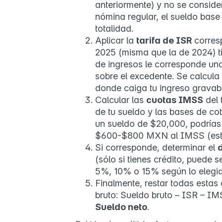
anteriormente) y no se conside
nómina regular, el sueldo base
totalidad.
Aplicar la
tarifa de ISR
corresp
2025 (misma que la de 2024) t
de ingresos le corresponde una
sobre el excedente. Se calcula
donde caiga tu ingreso gravabl
Calcular las
cuotas IMSS
del 
de tu sueldo y las bases de cot
un sueldo de $20,000, podrías
$600-$800 MXN al IMSS (est
Si corresponde, determinar el
(sólo si tienes crédito, puede s
5%, 10% o 15% según lo elegid
Finalmente, restar todas estas
bruto: Sueldo bruto – ISR – 
Sueldo neto
.