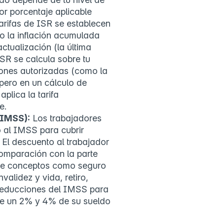
r porcentaje aplicable
tarifas de ISR se establecen
do la inflación acumulada
ctualización (la última
ISR se calcula sobre tu
ones autorizadas (como la
 pero en un cálculo de
plica la tarifa
e.
(IMSS):
Los trabajadores
o al IMSS para cubrir
 El descuento al trabajador
omparación con la parte
uye conceptos como seguro
alidez y vida, retiro,
s deducciones del IMSS para
re un 2% y 4% de su sueldo