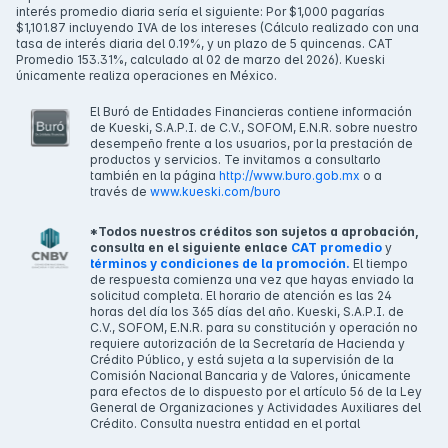
interés promedio diaria sería el siguiente: Por $1,000 pagarías
$1,101.87 incluyendo IVA de los intereses (Cálculo realizado con una
tasa de interés diaria del 0.19%, y un plazo de 5 quincenas. CAT
Promedio 153.31%, calculado al 02 de marzo del 2026). Kueski
únicamente realiza operaciones en México.
El Buró de Entidades Financieras contiene información
de Kueski, S.A.P.I. de C.V., SOFOM, E.N.R. sobre nuestro
desempeño frente a los usuarios, por la prestación de
productos y servicios. Te invitamos a consultarlo
también en la página
http://www.buro.gob.mx
o a
través de
www.kueski.com/buro
*Todos nuestros créditos son sujetos a aprobación,
consulta en el siguiente enlace
CAT promedio
y
términos y condiciones de la promoción.
El tiempo
de respuesta comienza una vez que hayas enviado la
solicitud completa. El horario de atención es las 24
horas del día los 365 días del año. Kueski, S.A.P.I. de
C.V., SOFOM, E.N.R. para su constitución y operación no
requiere autorización de la Secretaría de Hacienda y
Crédito Público, y está sujeta a la supervisión de la
Comisión Nacional Bancaria y de Valores, únicamente
para efectos de lo dispuesto por el artículo 56 de la Ley
General de Organizaciones y Actividades Auxiliares del
Crédito. Consulta nuestra entidad en el portal