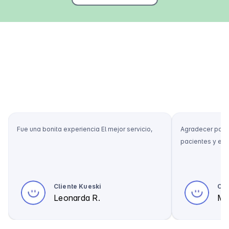
Fue una bonita experiencia El mejor servicio,
Agradecer porq
pacientes y ed
Cliente Kueski
Cli
Leonarda R.
Mar