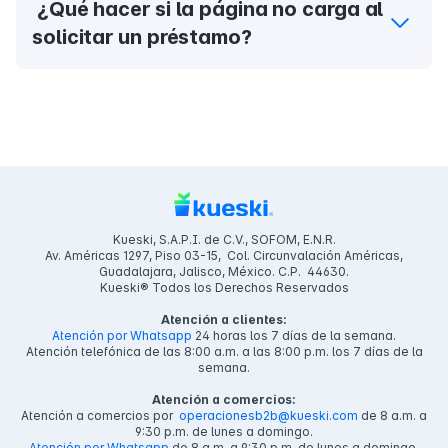
¿Qué hacer si la página no carga al
préstamo actual y esperar la confirmación de no
solicitar un préstamo?
adeudo.
Si al realizar una solicitud de préstamo se muestra el
ícono de carga por un largo tiempo, actualiza tu
navegador y asegúrate de tener una conexión a internet
estable. Si persiste, contáctanos por WhatsApp a través
de nuestro asistente virtual Kike para obtener ayuda.
Kueski, S.A.P.I. de C.V., SOFOM, E.N.R.
Av. Américas 1297, Piso 03-15, Col. Circunvalación Américas,
Guadalajara, Jalisco, México. C.P. 44630.
Kueski® Todos los Derechos Reservados
Atención a clientes:
Atención por Whatsapp
24 horas los 7 días de la semana.
Atención telefónica de las 8:00 a.m. a las 8:00 p.m. los 7 días de la
semana.
Atención a comercios:
Atención a comercios por
operacionesb2b@kueski.com
de 8 a.m. a
9:30 p.m. de lunes a domingo.
Atención por Whatsapp
de 8 a.m. a 9:30 p.m. de lunes a domingo.