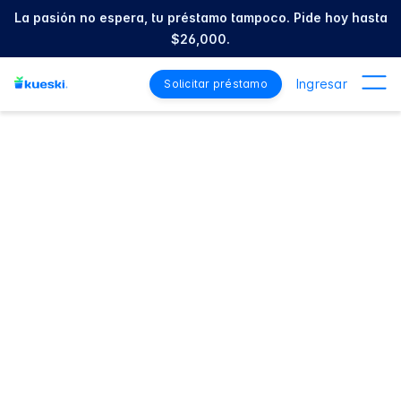
La pasión no espera, tu préstamo tampoco. Pide hoy hasta
$26,000.
Ingresar
Solicitar préstamo
Préstamos personales:
hasta $26,000 en
minutos
Sin aval y sin historial crediticio
La vida no espera
Pedir primer préstamo
Iniciar sesión