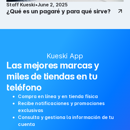
Staff Kueski
•
June 2, 2025
¿Qué es un pagaré y para qué sirve?
Kueski App
Las mejores marcas y
miles de tiendas en tu
teléfono
Compra en línea y en tienda física
Recibe notificaciones y promociones
exclusivas
Consulta y gestiona la información de tu
cuenta