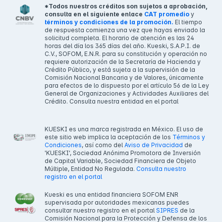
*Todos nuestros créditos son sujetos a aprobación,
consulta en el siguiente enlace
CAT promedio
y
términos y condiciones de la promoción.
El tiempo
de respuesta comienza una vez que hayas enviado la
solicitud completa. El horario de atención es las 24
horas del día los 365 días del año. Kueski, S.A.P.I. de
C.V., SOFOM, E.N.R. para su constitución y operación no
requiere autorización de la Secretaría de Hacienda y
Crédito Público, y está sujeta a la supervisión de la
Comisión Nacional Bancaria y de Valores, únicamente
para efectos de lo dispuesto por el artículo 56 de la Ley
General de Organizaciones y Actividades Auxiliares del
Crédito. Consulta nuestra entidad en el portal
KUESKI es una marca registrada en México. El uso de
este sitio web implica la aceptación de los
Términos y
Condiciones
, así como del
Aviso de Privacidad
de
'KUESKI', Sociedad Anónima Promotora de Inversión
de Capital Variable, Sociedad Financiera de Objeto
Múltiple, Entidad No Regulada.
Consulta nuestro
registro en el portal
Kueski es una entidad financiera SOFOM ENR
supervisada por autoridades mexicanas puedes
consultar nuestro registro en el portal
SIPRES
de la
Comisión Nacional para la Protección y Defensa de los