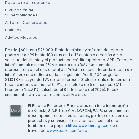
Despacho de cobranza
Divulgación de
Vulnerabilidades
Afiliados Comerciales
Políticas
Adultos Mayores
Desde $60 hasta $26,000. Periodo mínimo y máximo de repago
podrá ser de 99 hasta 180 días en 1 o 12 cuotas a elección de la
solicitud del cliente y al producto de crédito aprobado. APR (Tasa de
interés anual) mínima 0% y máxima de 486%. Un ejemplo
representativo del costo total del Préstamo considerando la tasa de
interés promedio diaria sería el siguiente: Por $1,000 pagarías
$1,101.87 incluyendo IVA de los intereses (Cálculo realizado con una
tasa de interés diaria del 0.19%, y un plazo de 5 quincenas. CAT
Promedio 153.31%, calculado al 02 de marzo del 2026). Kueski
únicamente realiza operaciones en México.
El Buró de Entidades Financieras contiene información
de Kueski, S.A.P.I. de C.V., SOFOM, E.N.R. sobre nuestro
desempeño frente a los usuarios, por la prestación de
productos y servicios. Te invitamos a consultarlo
también en la página
http://www.buro.gob.mx
o a
través de
www.kueski.com/buro