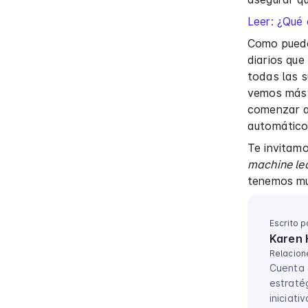
Leer: ¿Qué 
Como puedes
diarios que
todas las s
vemos más 
comenzar a 
automático 
Te invitamo
machine le
tenemos mu
Escrito p
Karen 
Relacion
Cuenta 
estratég
iniciati