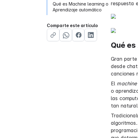
respuesta 
Qué es Machine learning o
Aprendizaje automático
Comparte este artículo
Qué es
Gran parte 
desde chatb
canciones 
El
machine 
o aprendiza
las comput
tan natural
Tradiciona
algoritmos.
programaci
que determi