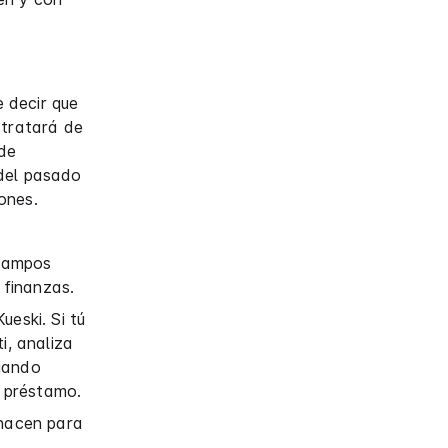
e decir que
 tratará de
 de
 del pasado
ones.
 campos
 finanzas.
ueski. Si tú
i, analiza
luando
 préstamo.
 hacen para