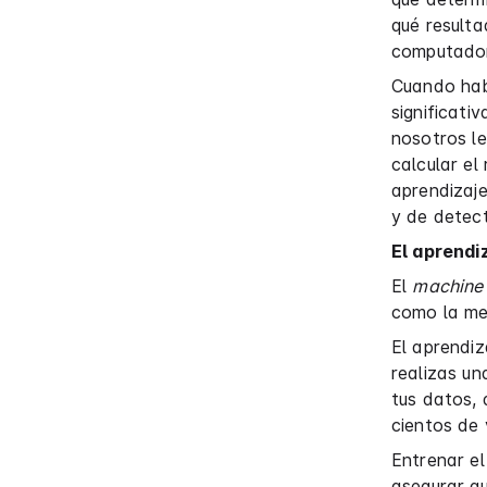
qué result
computado
Cuando hab
significati
nosotros le
calcular el
aprendizaj
y de detect
El aprendi
El
machine 
como la med
El aprendiz
realizas un
tus datos,
cientos de
Entrenar el
asegurar q