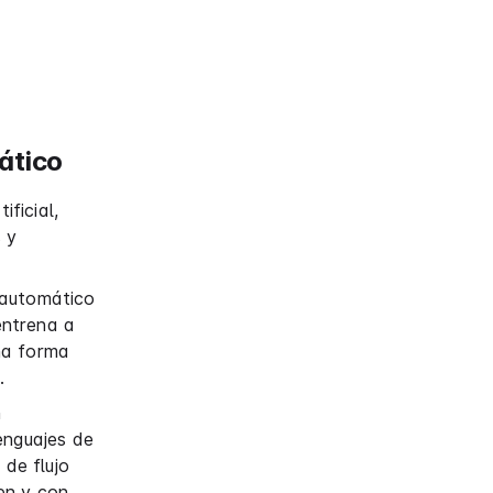
ático
ificial,
 y
 automático
 entrena a
na forma
.
n
enguajes de
de flujo
en y con