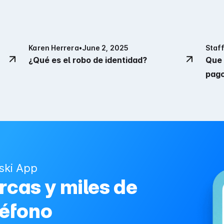
Karen Herrera
•
June 2, 2025
Staff
¿Qué es el robo de identidad?
Que 
pago
ski App
cas y miles de
léfono