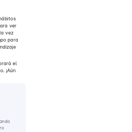
 hábitos
para ver
da vez
mpo para
endizaje
orará el
o. ¡Aún
lando
ro