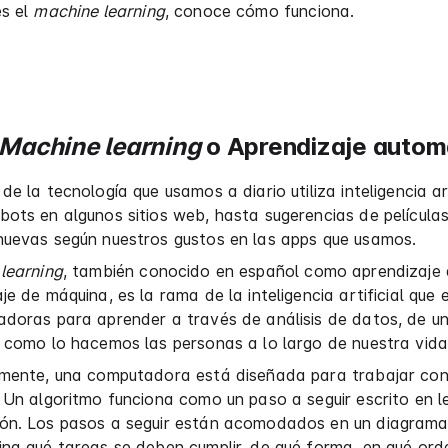
es el
machine learning
, conoce cómo funciona.
Machine learning
o Aprendizaje autom
de la tecnología que usamos a diario utiliza inteligencia art
ots en algunos sitios web, hasta sugerencias de películas
nuevas según nuestros gustos en las apps que usamos.
learning
, también conocido en español como aprendizaje
je de máquina, es la rama de la inteligencia artificial que
adoras para aprender a través de análisis de datos, de u
 como lo hacemos las personas a lo largo de nuestra vida
lmente, una computadora está diseñada para trabajar co
 Un algoritmo funciona como un paso a seguir escrito en l
ón. Los pasos a seguir están acomodados en un diagrama 
na qué tareas se deben cumplir, de qué forma, en qué ord