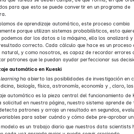
ados para que esto se puede convertir en un programa de
ra.
lamos de aprendizaje automático, este proceso cambia
vamente porque utilizan sistemas probabilísticos, esto quier
 podemos dar los datos a la máquina, ella los analizará y
 resultado correcto. Cada cálculo que hace es un proceso
e natural, y como nosotros, es capaz de recordar errores
ar patrones que le puedan ayudar perfeccionar sus decisi
zaje automático en Kueski
learning
ha abierto las posibilidades de investigación en
icina, biología, física, astronomía, economía y , claro, las
aje automático es la pieza central del funcionamiento de K
a solicitud en nuestra página, nuestro sistema aprende de t
 detecta patrones y arroja un resultado en segundos, eva
 variables para saber cuándo y cómo debe pre-aprobar un
 modelo es un trabajo diario que nuestros data scientists
ue cada vez aprenda mejor y pueda seguir creciendo.