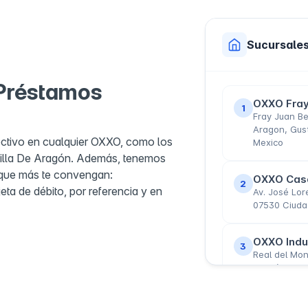
Sucursale
 Préstamos
OXXO Fray
1
Fray Juan Be
Aragon, Gus
ectivo en cualquier OXXO, como los
Mexico
 Villa De Aragón. Además, tenemos
 que más te convengan:
OXXO Cas
2
jeta de débito, por referencia y en
Av. José Lor
07530 Ciuda
OXXO Indus
3
Real del Mon
de México, 
OXXO Av. 