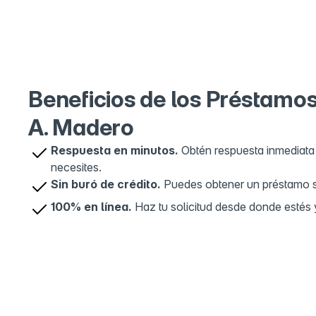
4
Av.Carlota E
Gustavo A. 
OXXO Moc
5
Coban, Moct
Madero, 074
Beneficios de los Préstamo
A. Madero
Respuesta en minutos.
Obtén respuesta inmediata 
necesites.
Sin buró de crédito.
Puedes obtener un préstamo sin
100% en línea.
Haz tu solicitud desde donde estés y