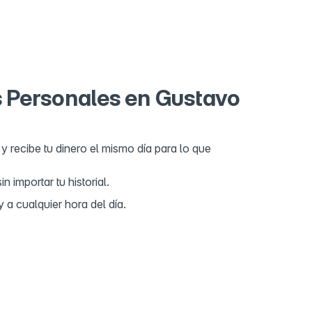
sq, Av. Henry Ford 178 0, Guadalupe Tepeyac,
Madero, 07840 Ciudad de México, CDMX, Mexico
tezuma 563 Esq
ezuma 563 Esq, San Juan De Aragon, Gustavo A.
70 Ciudad de México, CDMX, Mexico
s Personales en Gustavo
y recibe tu dinero el mismo día para lo que
 importar tu historial.
 a cualquier hora del día.