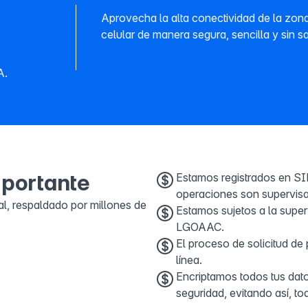
Aprovecha la alta conectividad de la zona
celular de manera segura, sencilla y sin sa
A.
mportante
Estamos registrados en S
operaciones son supervisa
al, respaldado por millones de
Estamos sujetos a la super
LGOAAC.
El proceso de solicitud de
línea.
Encriptamos todos tus dato
seguridad, evitando así, to