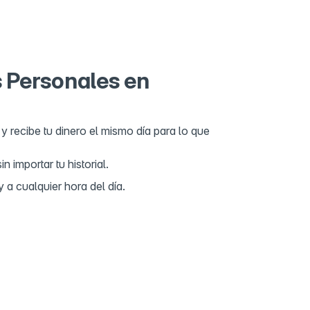
el Hidalgo
alco 3, Tacuba, Miguel Hidalgo, 11410 Ciudad de
X, Mexico
s Personales en
y recibe tu dinero el mismo día para lo que
 importar tu historial.
 a cualquier hora del día.