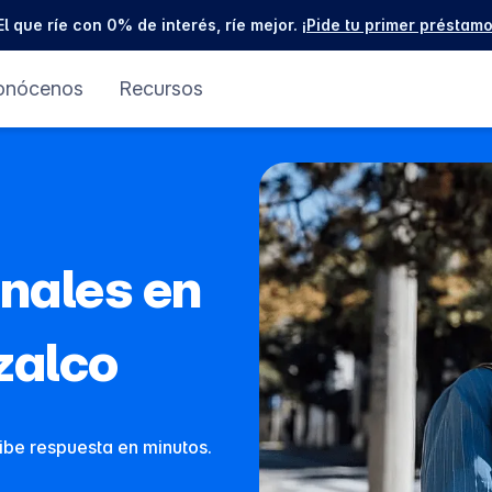
El que ríe con 0% de interés, ríe mejor.
¡Pide tu primer préstamo
onócenos
Recursos
nales en
zalco
cibe respuesta en minutos.