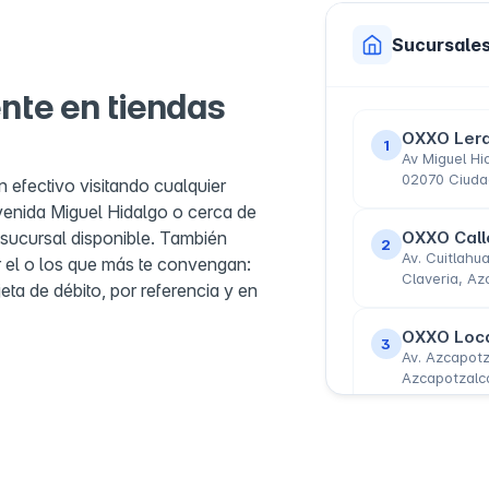
Sucursale
nte en tiendas
OXXO Lerd
1
Av Miguel Hi
02070 Ciuda
 efectivo visitando cualquier
venida Miguel Hidalgo o cerca de
 sucursal disponible. También
OXXO Calle
2
Av. Cuitlahu
el o los que más te convengan:
Claveria, A
jeta de débito, por referencia y en
OXXO Loc
3
Av. Azcapotz
Azcapotzalc
OXXO Lote
4
Esq. Allende
Azcapotzalc