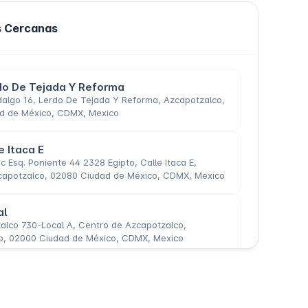
s Cercanas
o De Tejada Y Reforma
dalgo 16, Lerdo De Tejada Y Reforma, Azcapotzalco,
d de México, CDMX, Mexico
 Itaca E
ac Esq. Poniente 44 2328 Egipto, Calle Itaca E,
zcapotzalco, 02080 Ciudad de México, CDMX, Mexico
al
alco 730-Local A, Centro de Azcapotzalco,
o, 02000 Ciudad de México, CDMX, Mexico
ria Nacional
, Loteria Nacional, Calz. Camarones 430, Claveria,
o, 02080 Ciudad de México, CDMX, Mexico