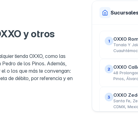
Sucursale
OXXO y otros
OXXO Rom
1
Tonala Y Jal
Cuauhtémoc,
alquier tienda OXXO, como las
n Pedro de los Pinos. Además,
OXXO Call
2
el o los que más te convengan:
48 Prolongac
jeta de débito, por referencia y en
Pinos, Álva
OXXO Zede
3
Santa Fe, Ze
CDMX, Mexi
OXXO Av. 
4
Esq. Mercuri
México, CDM