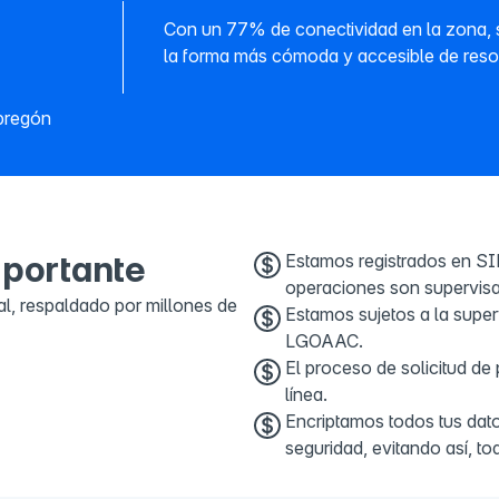
Con un 77% de conectividad en la zona, so
la forma más cómoda y accesible de resol
Obregón
mportante
Estamos registrados en S
operaciones son supervisa
al, respaldado por millones de
Estamos sujetos a la super
LGOAAC.
El proceso de solicitud de
línea.
Encriptamos todos tus dato
seguridad, evitando así, to