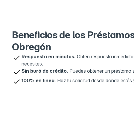
OXXO Call
5
Cerrada De 
Privada Del,
CDMX, Mexi
Beneficios de los Préstamo
Obregón
Respuesta en minutos.
Obtén respuesta inmediata 
necesites.
Sin buró de crédito.
Puedes obtener un préstamo sin
100% en línea.
Haz tu solicitud desde donde estés y