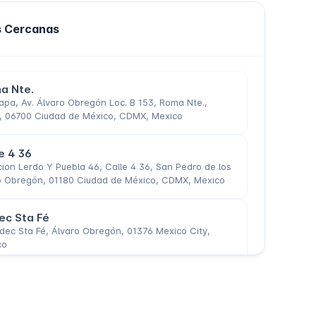
s Cercanas
a Nte.
apa, Av. Álvaro Obregón Loc. B 153, Roma Nte.,
 06700 Ciudad de México, CDMX, Mexico
e 4 36
ion Lerdo Y Puebla 46, Calle 4 36, San Pedro de los
ro Obregón, 01180 Ciudad de México, CDMX, Mexico
c Sta Fé
dec Sta Fé, Álvaro Obregón, 01376 Mexico City,
co
Minas s/n
o, Av. Minas s/n, Álvaro Obregón, 01280 Ciudad de
X, Mexico