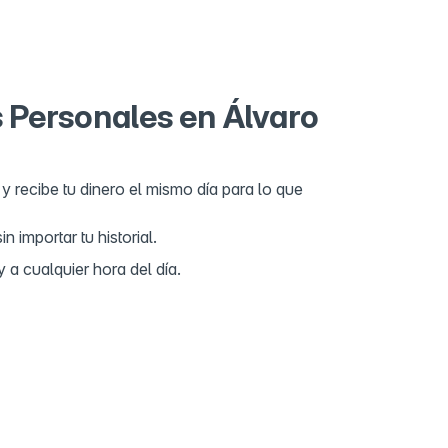
e Centenario
Los Cedros Y Durazno 2105, Calle Centenario,
 El Rincón, Álvaro Obregón, 01590 Ciudad de México,
co
s Personales en Álvaro
y recibe tu dinero el mismo día para lo que
 importar tu historial.
 a cualquier hora del día.