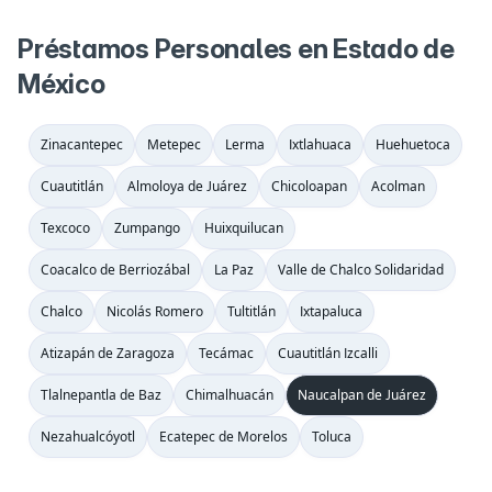
Préstamos Personales en Estado de
México
Zinacantepec
Metepec
Lerma
Ixtlahuaca
Huehuetoca
Cuautitlán
Almoloya de Juárez
Chicoloapan
Acolman
Texcoco
Zumpango
Huixquilucan
Coacalco de Berriozábal
La Paz
Valle de Chalco Solidaridad
Chalco
Nicolás Romero
Tultitlán
Ixtapaluca
Atizapán de Zaragoza
Tecámac
Cuautitlán Izcalli
Tlalnepantla de Baz
Chimalhuacán
Naucalpan de Juárez
Nezahualcóyotl
Ecatepec de Morelos
Toluca