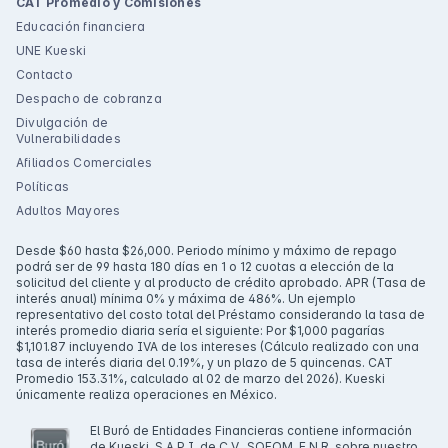
CAT Promedio y Comisiones
Educación financiera
UNE Kueski
Contacto
Despacho de cobranza
Divulgación de
Vulnerabilidades
Afiliados Comerciales
Políticas
Adultos Mayores
Desde $60 hasta $26,000. Periodo mínimo y máximo de repago
podrá ser de 99 hasta 180 días en 1 o 12 cuotas a elección de la
solicitud del cliente y al producto de crédito aprobado. APR (Tasa de
interés anual) mínima 0% y máxima de 486%. Un ejemplo
representativo del costo total del Préstamo considerando la tasa de
interés promedio diaria sería el siguiente: Por $1,000 pagarías
$1,101.87 incluyendo IVA de los intereses (Cálculo realizado con una
tasa de interés diaria del 0.19%, y un plazo de 5 quincenas. CAT
Promedio 153.31%, calculado al 02 de marzo del 2026). Kueski
únicamente realiza operaciones en México.
El Buró de Entidades Financieras contiene información
de Kueski, S.A.P.I. de C.V., SOFOM, E.N.R. sobre nuestro