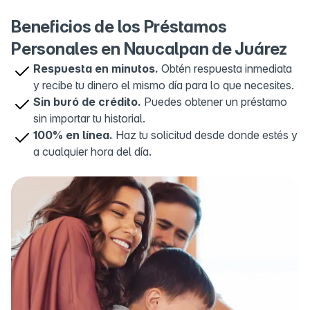
Ferrocarril, Acambaro Y Toluca 156, Cto.
Margaritas Oeste 2, Jardines del Molinito,
Beneficios de los Préstamos
53530 Naucalpan de Juárez, Méx., Mexico
Personales en Naucalpan de Juárez
OXXO C. Isabel La Católica
Respuesta en minutos.
Obtén respuesta inmediata
5
Jardin 17, C. Isabel La Católica, Centro, 53000
y recibe tu dinero el mismo día para lo que necesites.
Naucalpan de Juárez, Méx., Mexico
Sin buró de crédito.
Puedes obtener un préstamo
sin importar tu historial.
100% en línea.
Haz tu solicitud desde donde estés y
a cualquier hora del día.