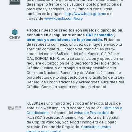
desempeño frente a los usuarios, por la prestación de
productos y servicios. Te invitamos a consultarlo
también en la página
http://www.buro.gob.mx
o a
través de
www.kueski.com/buro
*Todos nuestros créditos son sujetos a aprobación,
consulta en el siguiente enlace
CAT promedio
y
términos y condiciones de la promoción.
El tiempo
de respuesta comienza una vez que hayas enviado la
solicitud completa. El horario de atención es las 24
horas del día los 365 días del año. Kueski, S.A.P.I. de
C.V., SOFOM, E.N.R. para su constitución y operación no
requiere autorización de la Secretaría de Hacienda y
Crédito Público, y está sujeta a la supervisión de la
Comisión Nacional Bancaria y de Valores, únicamente
para efectos de lo dispuesto por el artículo 56 de la Ley
General de Organizaciones y Actividades Auxiliares del
Crédito. Consulta nuestra entidad en el portal
KUESKI es una marca registrada en México. El uso de
este sitio web implica la aceptación de los
Términos y
Condiciones
, así como del
Aviso de Privacidad
de
'KUESKI', Sociedad Anónima Promotora de Inversión
de Capital Variable, Sociedad Financiera de Objeto
Múltiple, Entidad No Regulada.
Consulta nuestro
registro en el portal