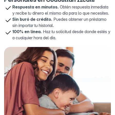
Respuesta en minutos.
Obtén respuesta inmediata
OXXO De las Amazonas Supermanzana
y recibe tu dinero el mismo día para lo que necesites.
5
EnsueÒos Manzana 002
Sin buró de crédito.
Puedes obtener un préstamo
Olimpo 25 Olimpo Y, De las Amazonas
sin importar tu historial.
Supermanzana EnsueÒos Manzana 002,
Ensueños, 54740 Cuautitlán Izcalli, Méx., Mexico
100% en línea.
Haz tu solicitud desde donde estés y
a cualquier hora del día.