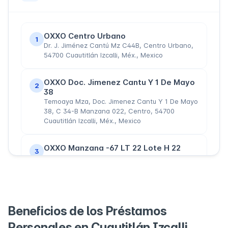
OXXO Centro Urbano
1
Dr. J. Jiménez Cantú Mz C44B, Centro Urbano,
54700 Cuautitlán Izcalli, Méx., Mexico
OXXO Doc. Jimenez Cantu Y 1 De Mayo
2
38
Temoaya Mza, Doc. Jimenez Cantu Y 1 De Mayo
38, C 34-B Manzana 022, Centro, 54700
Cuautitlán Izcalli, Méx., Mexico
OXXO Manzana -67 LT 22 Lote H 22
3
Antartico Y De Los Valles, Manzana -67 LT 22
Lote H 22, Atlanta, 54740 Cuautitlán Izcalli,
Méx., Mexico
OXXO Bosques de Morelos
4
Beneficios de los Préstamos
Nogales 87, Bosques de Morelos, 54760
Cuautitlán Izcalli, Méx., Mexico
Personales en Cuautitlán Izcalli