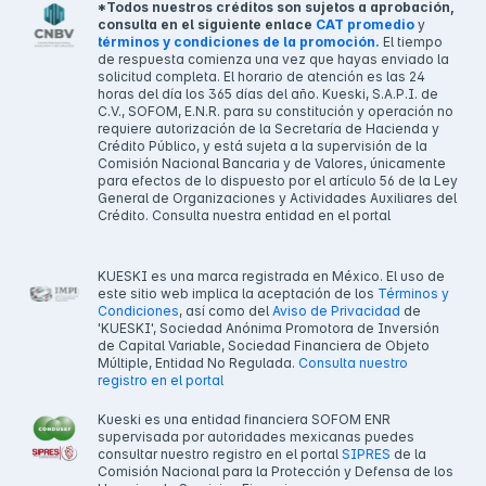
*Todos nuestros créditos son sujetos a aprobación,
consulta en el siguiente enlace
CAT promedio
y
términos y condiciones de la promoción.
El tiempo
de respuesta comienza una vez que hayas enviado la
solicitud completa. El horario de atención es las 24
horas del día los 365 días del año. Kueski, S.A.P.I. de
C.V., SOFOM, E.N.R. para su constitución y operación no
requiere autorización de la Secretaría de Hacienda y
Crédito Público, y está sujeta a la supervisión de la
Comisión Nacional Bancaria y de Valores, únicamente
para efectos de lo dispuesto por el artículo 56 de la Ley
General de Organizaciones y Actividades Auxiliares del
Crédito. Consulta nuestra entidad en el portal
KUESKI es una marca registrada en México. El uso de
este sitio web implica la aceptación de los
Términos y
Condiciones
, así como del
Aviso de Privacidad
de
'KUESKI', Sociedad Anónima Promotora de Inversión
de Capital Variable, Sociedad Financiera de Objeto
Múltiple, Entidad No Regulada.
Consulta nuestro
registro en el portal
Kueski es una entidad financiera SOFOM ENR
supervisada por autoridades mexicanas puedes
consultar nuestro registro en el portal
SIPRES
de la
Comisión Nacional para la Protección y Defensa de los