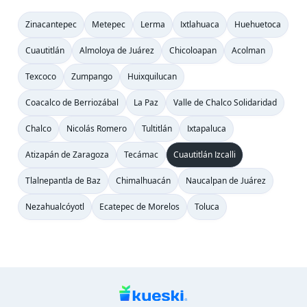
Zinacantepec
Metepec
Lerma
Ixtlahuaca
Huehuetoca
Cuautitlán
Almoloya de Juárez
Chicoloapan
Acolman
Texcoco
Zumpango
Huixquilucan
Coacalco de Berriozábal
La Paz
Valle de Chalco Solidaridad
Chalco
Nicolás Romero
Tultitlán
Ixtapaluca
Atizapán de Zaragoza
Tecámac
Cuautitlán Izcalli
Tlalnepantla de Baz
Chimalhuacán
Naucalpan de Juárez
Nezahualcóyotl
Ecatepec de Morelos
Toluca