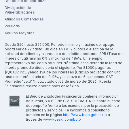
Despacho de cobranza
Divulgación de
Vulnerabilidades
Afiliados Comerciales
Políticas
Adultos Mayores
Desde $60 hasta $26,000. Periodo mínimo y máximo de repago
podrá ser de 99 hasta 180 días en 1 o 12 cuotas a elección de la
solicitud del cliente y al producto de crédito aprobado. APR (Tasa de
interés anual) mínima 0% y máxima de 486%. Un ejemplo
representativo del costo total del Préstamo considerando la tasa de
interés promedio diaria sería el siguiente: Por $1,000 pagarías
$1,101.87 incluyendo IVA de los intereses (Cálculo realizado con una
tasa de interés diaria del 0.19%, y un plazo de 5 quincenas. CAT
Promedio 153.31%, calculado al 02 de marzo del 2026). Kueski
únicamente realiza operaciones en México.
El Buró de Entidades Financieras contiene información
de Kueski, S.A.P.I. de C.V., SOFOM, E.N.R. sobre nuestro
desempeño frente a los usuarios, por la prestación de
productos y servicios. Te invitamos a consultarlo
también en la página
http://www.buro.gob.mx
o a
través de
www.kueski.com/buro