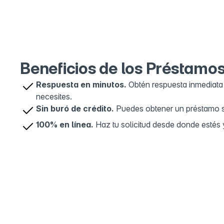
Mexico
OXXO Ojo 
5
C. Joaquín 
de Felipe Vi
Beneficios de los Préstamo
Respuesta en minutos.
Obtén respuesta inmediata 
necesites.
Sin buró de crédito.
Puedes obtener un préstamo sin
100% en línea.
Haz tu solicitud desde donde estés y