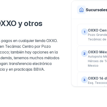
Sucursale
OXXO y otros
OXXO Cen
1
Pozo Grande
Tecámac de F
s pagos en cualquier tienda OXXO.
es en Tecámac Centro por Pozo
xcoco; también hay opciones en la
OXXO Méx
2
Autopista Mé
. Además, tenemos muchos métodos
Héroes de T
gan: transferencia electrónica
Mexico
ncia y en practicajas BBVA.
OXXO 16 d
3
Esq. Texcoco
55740 Tecáma
OXXO Ojo 
4
Tecámac, Ojo