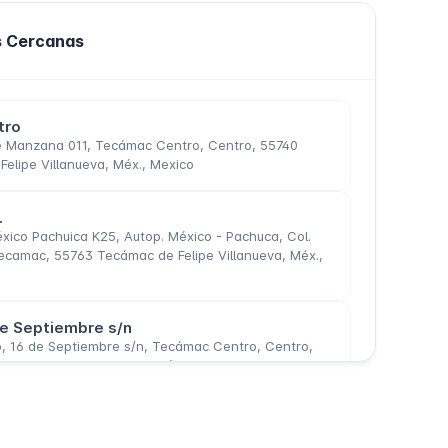
s Cercanas
tro
 Manzana 011, Tecámac Centro, Centro, 55740
elipe Villanueva, Méx., Mexico
.
xico Pachuica K25, Autop. México - Pachuca, Col.
ecamac, 55763 Tecámac de Felipe Villanueva, Méx.,
e Septiembre s/n
, 16 de Septiembre s/n, Tecámac Centro, Centro,
c de Felipe Villanueva, Méx., Mexico
de Agua
 de Agua, 55770 Ojo de Agua, State of Mexico,