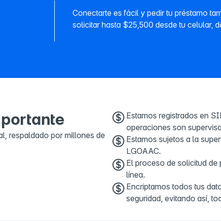
Conectarte es fácil y pedir tu préstamo t
solicitar hasta $25,500 desde tu celular, d
mportante
Estamos registrados en S
operaciones son supervisa
al, respaldado por millones de
Estamos sujetos a la super
LGOAAC.
El proceso de solicitud de
línea.
Encriptamos todos tus dato
seguridad, evitando así, to