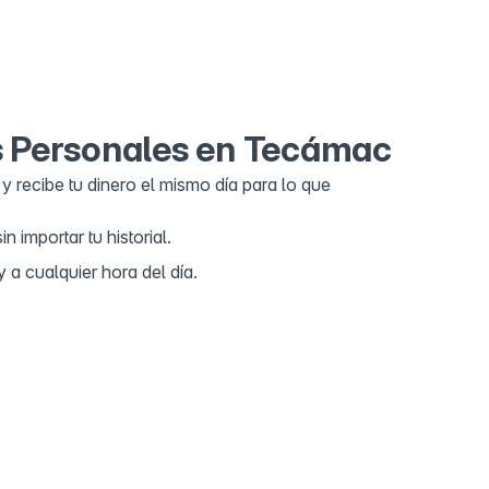
de Agua
Amaro 10, Ojo de Agua, Real Toscana, 55767 Tecámac
llanueva, Méx., Mexico
s Personales en Tecámac
y recibe tu dinero el mismo día para lo que
 importar tu historial.
 a cualquier hora del día.