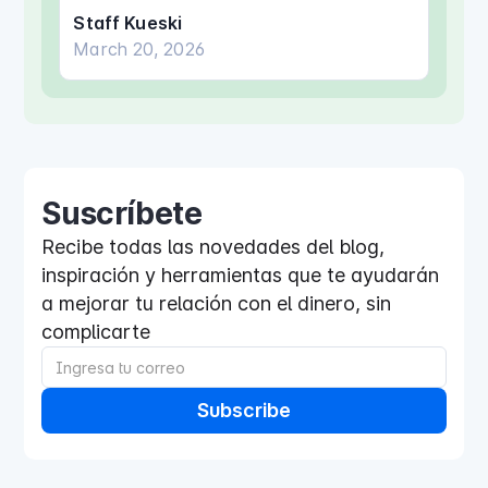
tu seguridad, salud y vínculos afectivos.
Staff Kueski
March 20, 2026
Adultos Mayores
Suscríbete
Recibe todas las novedades del blog,
inspiración y herramientas que te ayudarán
a mejorar tu relación con el dinero, sin
complicarte