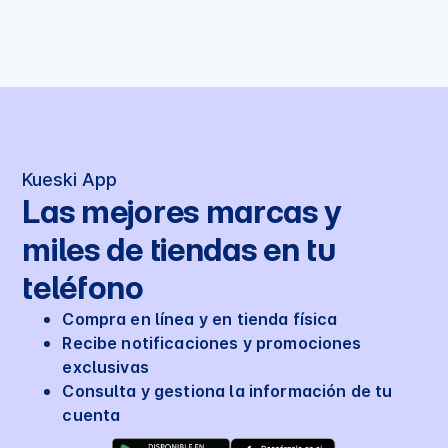
Pay las veces que quieras. El único requisito para hacer
otra solicitud es haber pagado el préstamo o crédito
No, no tenemos agentes que ofrezcan ayuda durante el
con Kueski Pay anterior, una vez liquidado y registrado
proceso de solicitud. Toda nuestra comunicación es a
en nuestro sistema, ya puedes solicitar otro.
través de los canales oficiales con el distintivo de
"cuenta verificada".
Kueski App
Las mejores marcas y
miles de tiendas en tu
teléfono
Compra en línea y en tienda física
Recibe notificaciones y promociones
exclusivas
Consulta y gestiona la información de tu
cuenta