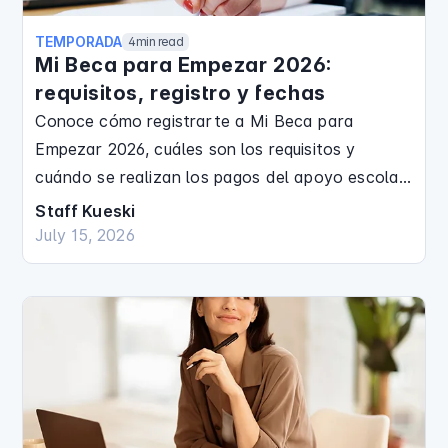
TEMPORADA
4
min read
Mi Beca para Empezar 2026:
requisitos, registro y fechas
Conoce cómo registrarte a Mi Beca para
Empezar 2026, cuáles son los requisitos y
cuándo se realizan los pagos del apoyo escolar
en CDMX.
Staff Kueski
July 15, 2026
Finanzas Personales