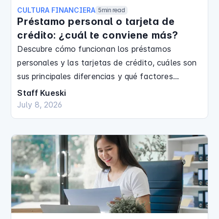
CULTURA FINANCIERA
5
min read
Préstamo personal o tarjeta de
crédito: ¿cuál te conviene más?
Descubre cómo funcionan los préstamos
personales y las tarjetas de crédito, cuáles son
sus principales diferencias y qué factores
considerar antes de elegir un financiamiento.
Staff Kueski
July 8, 2026
Finanzas Personales