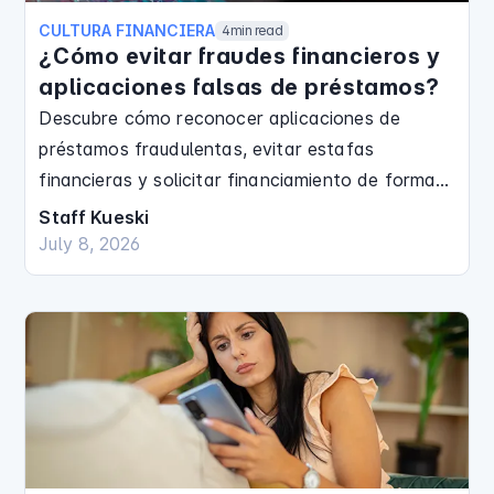
CULTURA FINANCIERA
4
min read
¿Cómo evitar fraudes financieros y
aplicaciones falsas de préstamos?
Descubre cómo reconocer aplicaciones de
préstamos fraudulentas, evitar estafas
financieras y solicitar financiamiento de forma
más segura.
Staff Kueski
July 8, 2026
Finanzas Personales