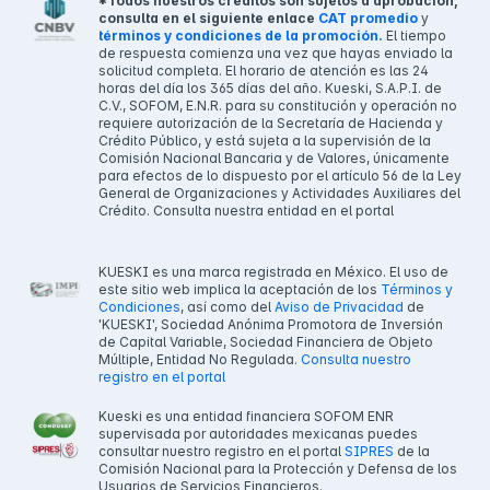
*Todos nuestros créditos son sujetos a aprobación,
consulta en el siguiente enlace
CAT promedio
y
términos y condiciones de la promoción.
El tiempo
de respuesta comienza una vez que hayas enviado la
solicitud completa. El horario de atención es las 24
horas del día los 365 días del año. Kueski, S.A.P.I. de
C.V., SOFOM, E.N.R. para su constitución y operación no
requiere autorización de la Secretaría de Hacienda y
Crédito Público, y está sujeta a la supervisión de la
Comisión Nacional Bancaria y de Valores, únicamente
para efectos de lo dispuesto por el artículo 56 de la Ley
General de Organizaciones y Actividades Auxiliares del
Crédito. Consulta nuestra entidad en el portal
KUESKI es una marca registrada en México. El uso de
este sitio web implica la aceptación de los
Términos y
Condiciones
, así como del
Aviso de Privacidad
de
'KUESKI', Sociedad Anónima Promotora de Inversión
de Capital Variable, Sociedad Financiera de Objeto
Múltiple, Entidad No Regulada.
Consulta nuestro
registro en el portal
Kueski es una entidad financiera SOFOM ENR
supervisada por autoridades mexicanas puedes
consultar nuestro registro en el portal
SIPRES
de la
Comisión Nacional para la Protección y Defensa de los
Usuarios de Servicios Financieros.