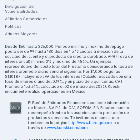
Divulgación de
Vulnerabilidades
Afiliados Comerciales
Políticas
Adultos Mayores
Desde $60 hasta $26,000. Periodo mínimo y máximo de repago
podrá ser de 99 hasta 180 días en 1 o 12 cuotas a elección de la
solicitud del cliente y al producto de crédito aprobado. APR (Tasa de
interés anual) mínima 0% y máxima de 486%. Un ejemplo
representativo del costo total del Préstamo considerando la tasa de
interés promedio diaria sería el siguiente: Por $1,000 pagarías
$1,101.87 incluyendo IVA de los intereses (Cálculo realizado con una
tasa de interés diaria del 0.19%, y un plazo de 5 quincenas. CAT
Promedio 153.31%, calculado al 02 de marzo del 2026). Kueski
únicamente realiza operaciones en México.
El Buró de Entidades Financieras contiene información
de Kueski, S.A.P.I. de C.V., SOFOM, E.N.R. sobre nuestro
desempeño frente a los usuarios, por la prestación de
productos y servicios. Te invitamos a consultarlo
también en la página
http://www.buro.gob.mx
o a
través de
www.kueski.com/buro