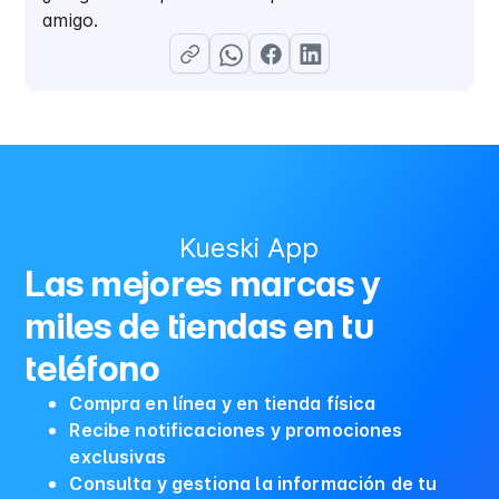
amigo.
Kueski App
Las mejores marcas y
miles de tiendas en tu
teléfono
Compra en línea y en tienda física
Recibe notificaciones y promociones
exclusivas
Consulta y gestiona la información de tu