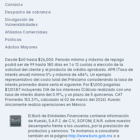
Contacto
Despacho de cobranza
Divulgación de
Vulnerabilidades
Afiliados Comerciales
Políticas
Adultos Mayores
Desde $60 hasta $26,000. Periodo mínimo y máximo de repago
podrá ser de 99 hasta 180 días en 1 o 12 cuotas a elección de la
solicitud del cliente y al producto de crédito aprobado. APR (Tasa de
interés anual) mínima 0% y máxima de 486%. Un ejemplo
representativo del costo total del Préstamo considerando la tasa de
interés promedio diaria sería el siguiente: Por $1,000 pagarías
$1,101.87 incluyendo IVA de los intereses (Cálculo realizado con una
tasa de interés diaria del 0.19%, y un plazo de 5 quincenas. CAT
Promedio 153.31%, calculado al 02 de marzo del 2026). Kueski
únicamente realiza operaciones en México.
El Buró de Entidades Financieras contiene información
de Kueski, S.A.P.I. de C.V., SOFOM, E.N.R. sobre nuestro
desempeño frente a los usuarios, por la prestación de
productos y servicios. Te invitamos a consultarlo
también en la página
http://www.buro.gob.mx
o a