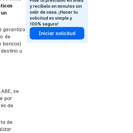
Pide tu préstamo en línea
sticas
y recíbelo en minutos sin
salir de casa. ¡Hacer tu
 un
solicitud es simple y
100% seguro!
e garantiza
Iniciar solicitud
go de
re bancos)
 destino u
CLABE, se
ce por
res de
nta de
lizar