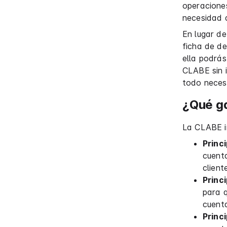
operacione
necesidad d
En lugar de
ficha de d
ella podrás
CLABE sin 
todo neces
¿Qué g
La CLABE in
Princ
cuenta
client
Princ
para q
cuenta
Princ