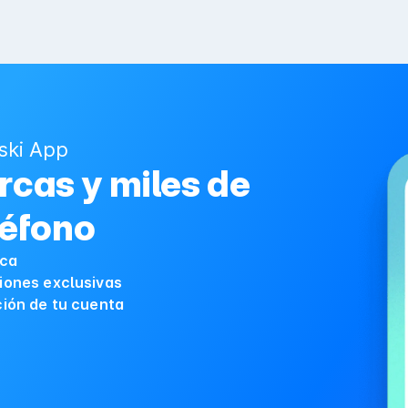
ski App
cas y miles de
léfono
ica
iones exclusivas
ción de tu cuenta