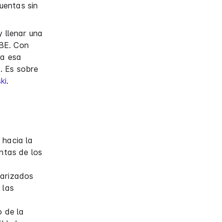
uentas sin
y llenar una
ABE. Con
 a esa
. Es sobre
ki
.
 hacia la
ntas de los
darizados
 las
o de la