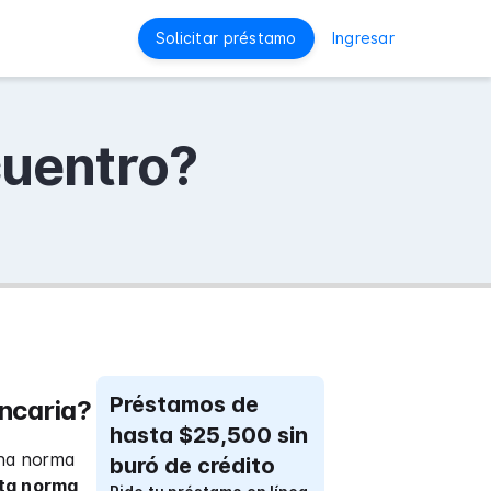
Solicitar préstamo
Ingresar
cuentro?
Préstamos de
ncaria?
hasta $25,500 sin
una norma
buró de crédito
ta norma