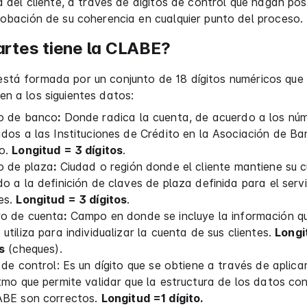
 del cliente, a través de dígitos de control que hagan posi
obación de su coherencia en cualquier punto del proceso.
rtes tiene la CLABE?
stá formada por un conjunto de 18 dígitos numéricos que
n a los siguientes datos:
o de banco
:
Donde radica la cuenta, de acuerdo a los nú
dos a las Instituciones de Crédito en la Asociación de B
o.
Longitud = 3 dígitos
.
o de plaza
:
Ciudad o región donde el cliente mantiene su 
o a la definición de claves de plaza definida para el serv
es.
Longitud = 3 dígitos
.
o de cuenta
:
Campo en donde se incluye la información q
utiliza para individualizar la cuenta de sus clientes.
Longi
s
(cheques).
 de control: Es un dígito que se obtiene a través de aplica
tmo que permite validar que la estructura de los datos co
ABE son correctos.
Longitud =1 dígito.