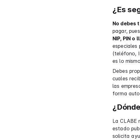
¿Es se
No debes t
pagar, pues
NIP, PIN o 
especiales
(teléfono,
es lo mismo
Debes prop
cuales reci
las empresa
forma autom
¿Dónde
La CLABE n
estado pub
solicita ay