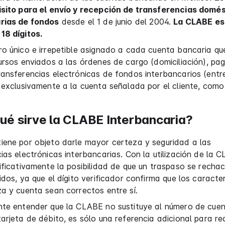
isito para el envío y recepción de transferencias domé
rias de fondos
desde el 1 de junio del 2004.
La CLABE es
18 dígitos.
o único e irrepetible asignado a cada cuenta bancaria qu
ursos enviados a las órdenes de cargo (domiciliación), pa
ransferencias electrónicas de fondos interbancarios (ent
 exclusivamente a la cuenta señalada por el cliente, como
ué sirve la CLABE Interbancaria?
iene por objeto darle mayor certeza y seguridad a las
ias electrónicas interbancarias. Con la utilización de la 
ificativamente la posibilidad de que un traspaso se recha
idos, ya que el dígito verificador confirma que los caracte
a y cuenta sean correctos entre sí.
nte entender que la CLABE no sustituye al número de cue
arjeta de débito, es sólo una referencia adicional para rea