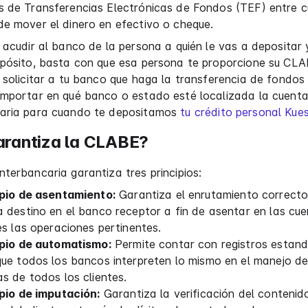
s de Transferencias Electrónicas de Fondos (TEF) entre c
e mover el dinero en efectivo o cheque.
 acudir al banco de la persona a quién le vas a depositar 
epósito, basta con que esa persona te proporcione su CL
 solicitar a tu banco que haga la transferencia de fondos
importar en qué banco o estado esté localizada la cuenta
aria para cuando te depositamos
tu crédito personal Kues
arantiza la CLABE?
terbancaria garantiza tres principios:
ipio de asentamiento:
Garantiza el enrutamiento correcto
 destino en el banco receptor a fin de asentar en las cue
es las operaciones pertinentes.
ipio de automatismo:
Permite contar con registros estan
ue todos los bancos interpreten lo mismo en el manejo de
s de todos los clientes.
ipio de imputación:
Garantiza la verificación del contenid