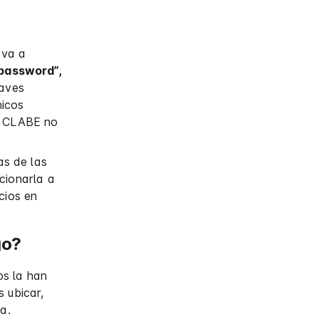
 va a
“password”,
laves
nicos
a: CLABE no
s de las
cionarla a
cios en
go?
os la han
s ubicar,
a.