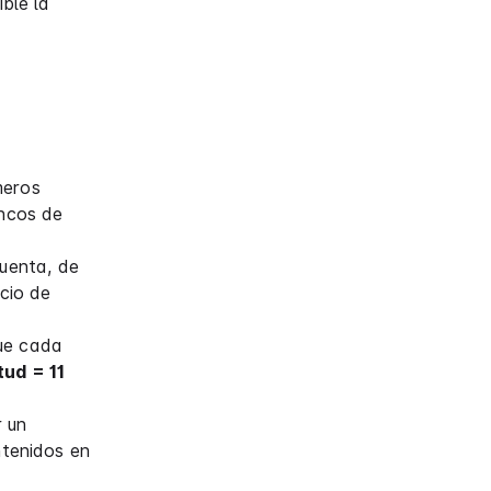
ble la
meros
ancos de
cuenta, de
icio de
ue cada
tud = 11
r un
ntenidos en