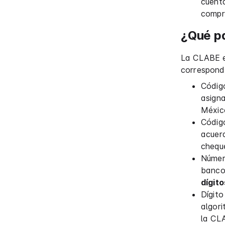
cuenta
compr
¿Qué pa
La CLABE e
corresponde
Códig
asigna
Méxic
Códig
acuerd
chequ
Númer
banco 
dígito
Dígito
algori
la CL