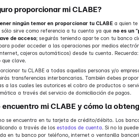
guro proporcionar mi CLABE?
ener ningún temor en proporcionar tu CLABE
a quien te
 sólo sirve como referencia a tu cuenta ya que
no es un 
llave de acceso
; seguirás teniendo aparte con tu banco c
 para poder acceder a las operaciones por medios electró
 Internet, cajeros automáticos) desde tu cuenta. Recuerd
 que clave.
orcionar tu CLABE a todas aquellas personas y/o empresa
birás transferencias interbancarias. También debes propor
s a las cuales les autorices el cobro de productos o servi
ática a través del servicio de domiciliación de pagos.
 encuentro mi CLABE y cómo la obten
o se encuentra en tu tarjeta de crédito/débito. Los banc
licando a través de los
estados de cuenta
. Si no la puede
uda en tu banco por teléfono, internet o ventanilla bancari