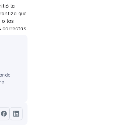
itió la
rantiza que
 o los
s correctas.
lando
ro