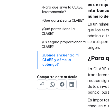
es un requ
¿Para qué sirve la CLABE
interbanca
Interbancaria?
número de 
¿Qué garantiza la CLABE?
Es un númer
¿Qué partes tiene la
que los rec
CLABE?
nómina o t
se apliquen
¿Es seguro proporcionar mi
CLABE?
origen.
¿Dónde encuentro mi
¿Para q
CLABE y cómo la
obtengo?
La CLABE t
transferenc
Comparte este artículo
reduce sign
datos invál
banco, plaz
Es importa
cheques o t