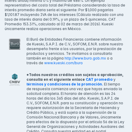
interés anual) mínima 0% y máxima de 486%. Un ejemplo
representativo del costo total del Préstamo considerando la tasa de
interés promedio diaria sería el siguiente: Por $1,000 pagarías
$1,101.87 incluyendo IVA de los intereses (Cálculo realizado con una
tasa de interés diaria del 0.19%, y un plazo de 5 quincenas. CAT
Promedio 153.31%, calculado al 02 de marzo del 2026). Kueski
únicamente realiza operaciones en México.
El Buró de Entidades Financieras contiene información
de Kueski, S.A.P.I. de C.V., SOFOM, E.N.R. sobre nuestro
desempeño frente a los usuarios, por la prestación de
productos y servicios. Te invitamos a consultarlo
también en la página
http://www.buro.gob.mx
o a
través de
www.kueski.com/buro
*Todos nuestros créditos son sujetos a aprobación,
consulta en el siguiente enlace
CAT promedio
y
términos y condiciones de la promoción.
El tiempo
de respuesta comienza una vez que hayas enviado la
solicitud completa. El horario de atención es las 24
horas del día los 365 días del año. Kueski, S.A.P.I. de
C.V., SOFOM, E.N.R. para su constitución y operación no
requiere autorización de la Secretaría de Hacienda y
Crédito Público, y está sujeta a la supervisión de la
Comisión Nacional Bancaria y de Valores, únicamente
para efectos de lo dispuesto por el artículo 56 de la Ley
General de Organizaciones y Actividades Auxiliares del
Crédito. Consulta nuestra entidad en el portal