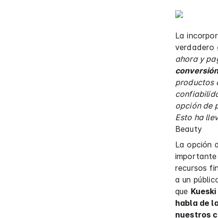
La incorpo
verdadero
ahora y pa
conversión
productos 
confiabilid
opción de 
Esto ha lle
Beauty
La opción d
importante 
recursos fi
a un públic
que
Kueski
habla de l
nuestros c