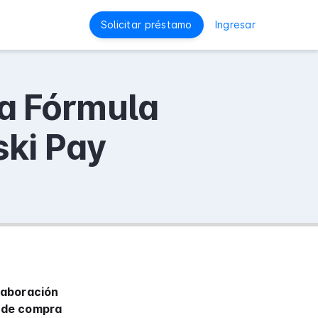
Solicitar préstamo
Ingresar
a Fórmula
ski Pay
laboración
a de compra