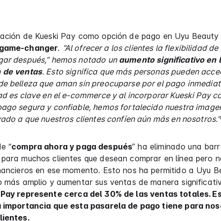
ración de Kueski Pay como opción de pago en Uyu Beauty 
game-changer
.
“Al ofrecer a los clientes la flexibilidad d
gar después,” hemos notado un
aumento significativo en 
 de ventas
. Esto significa que más personas pueden acced
de belleza que aman sin preocuparse por el pago inmediat
ad es clave en el e-commerce y al incorporar Kueski Pay 
pago segura y confiable, hemos fortalecido nuestra image
vado a que nuestros clientes confíen aún más en nosotros.”
e “
compra ahora y paga después
” ha eliminado una bar
para muchos clientes que desean comprar en línea pero no
nancieros en ese momento. Esto nos ha permitido a Uyu Be
o más amplio y aumentar sus ventas de manera significati
 Pay represente cerca del 30% de las ventas totales. E
a importancia que esta pasarela de pago tiene para nos
lientes.