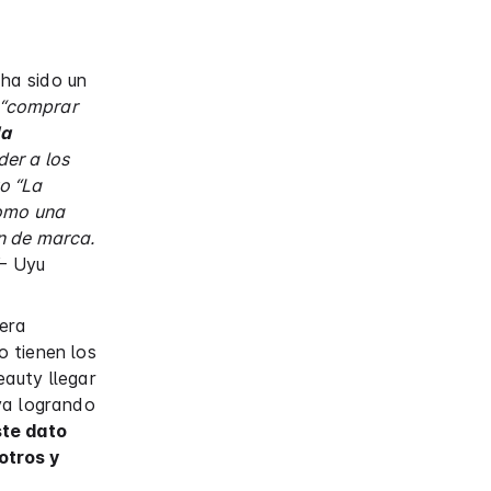
ha sido un
e “comprar
la
er a los
o “La
como una
n de marca.
– Uyu
rera
 tienen los
auty llegar
va logrando
ste dato
otros y