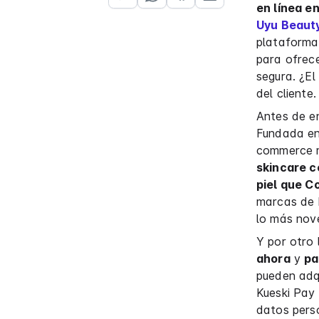
en línea e
Uyu Beaut
plataforma
para ofrec
segura. ¿El
del cliente.
Antes de en
Fundada en
commerce m
skincare 
piel que C
marcas de 
lo más nov
Y por otro
ahora
y
pa
pueden adqui
Kueski Pay
datos perso