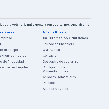
ial para votar original vigente o pasaporte mexicano vigente.
re Kueski
Más de Kueski
empresa
CAT Promedio y Comisiones
g
Educación financiera
te al equipo
UNE Kueski
ski en los medios
Contacto
so de Privacidad
Despacho de cobranza
posiciones Legales
Divulgación de
Vulnerabilidades
Afiliados Comerciales
Políticas
Adultos Mayores