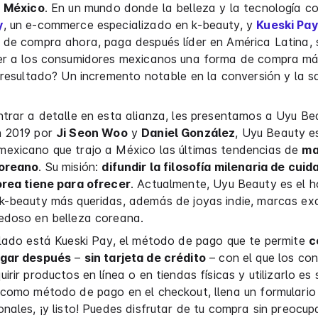
n México
. En un mundo donde la belleza y la tecnología c
y
, un e-commerce especializado en k-beauty, y
Kueski Pay
 de compra ahora, paga después líder en América Latina, 
er a los consumidores mexicanos una forma de compra más
 resultado? Un incremento notable en la conversión y la s
trar a detalle en esta alianza, les presentamos a Uyu Be
 2019 por
Ji Seon Woo
y
Daniel González
, Uyu Beauty e
exicano que trajo a México las últimas tendencias de
ma
coreano
. Su misión:
difundir la filosofía milenaria de cuid
orea tiene para ofrecer
. Actualmente, Uyu Beauty es el h
k-beauty más queridas, además de joyas indie, marcas exc
edoso en belleza coreana.
 lado está Kueski Pay, el método de pago que te permite
c
gar después
–
sin tarjeta de crédito
– con el que los co
rir productos en línea o en tiendas físicas y utilizarlo es s
 como método de pago en el checkout, llena un formulario
nales, ¡y listo! Puedes disfrutar de tu compra sin preocup