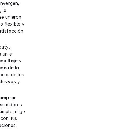
onvergen,
, la
se unieron
 flexible y
atisfacción
auty.
s un e-
quillaje
y
ado de la
ogar de las
lusivas y
omprar
nsumidores
imple: elige
 con tus
aciones.