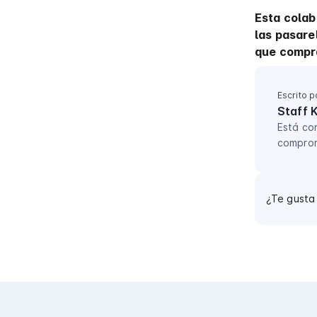
Esta colab
las pasare
que compr
Escrito p
Staff 
Está co
comprom
¿Te gusta