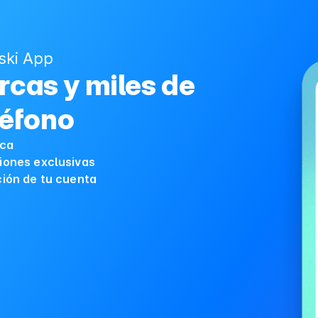
ski App
cas y miles de
léfono
ica
iones exclusivas
ción de tu cuenta