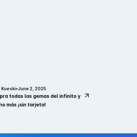
 Kueski
•
June 2, 2025
ra todas las gemas del infinito y
o más ¡sin tarjeta!