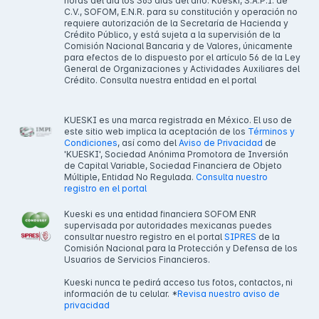
horas del día los 365 días del año. Kueski, S.A.P.I. de
C.V., SOFOM, E.N.R. para su constitución y operación no
requiere autorización de la Secretaría de Hacienda y
Crédito Público, y está sujeta a la supervisión de la
Comisión Nacional Bancaria y de Valores, únicamente
para efectos de lo dispuesto por el artículo 56 de la Ley
General de Organizaciones y Actividades Auxiliares del
Crédito. Consulta nuestra entidad en el portal
KUESKI es una marca registrada en México. El uso de
este sitio web implica la aceptación de los
Términos y
Condiciones
, así como del
Aviso de Privacidad
de
'KUESKI', Sociedad Anónima Promotora de Inversión
de Capital Variable, Sociedad Financiera de Objeto
Múltiple, Entidad No Regulada.
Consulta nuestro
registro en el portal
Kueski es una entidad financiera SOFOM ENR
supervisada por autoridades mexicanas puedes
consultar nuestro registro en el portal
SIPRES
de la
Comisión Nacional para la Protección y Defensa de los
Usuarios de Servicios Financieros.
Kueski nunca te pedirá acceso tus fotos, contactos, ni
información de tu celular. *
Revisa nuestro aviso de
privacidad