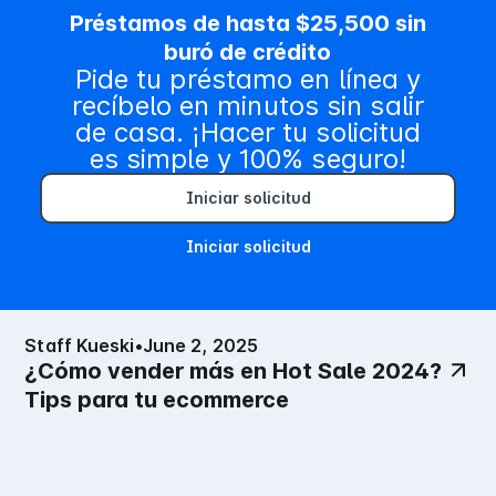
Préstamos de hasta $25,500 sin
buró de crédito
Contenido relacionado
Pide tu préstamo en línea y
recíbelo en minutos sin salir
de casa. ¡Hacer tu solicitud
es simple y 100% seguro!
Iniciar solicitud
Iniciar solicitud
Staff Kueski
•
June 2, 2025
¿Cómo vender más en Hot Sale 2024?
Tips para tu ecommerce