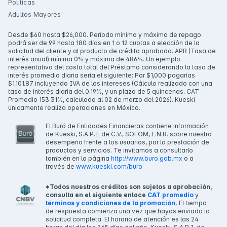
Políticas
Adultos Mayores
Desde $60 hasta $26,000. Periodo mínimo y máximo de repago
podrá ser de 99 hasta 180 días en 1 o 12 cuotas a elección de la
solicitud del cliente y al producto de crédito aprobado. APR (Tasa de
interés anual) mínima 0% y máxima de 486%. Un ejemplo
representativo del costo total del Préstamo considerando la tasa de
interés promedio diaria sería el siguiente: Por $1,000 pagarías
$1,101.87 incluyendo IVA de los intereses (Cálculo realizado con una
tasa de interés diaria del 0.19%, y un plazo de 5 quincenas. CAT
Promedio 153.31%, calculado al 02 de marzo del 2026). Kueski
únicamente realiza operaciones en México.
El Buró de Entidades Financieras contiene información
de Kueski, S.A.P.I. de C.V., SOFOM, E.N.R. sobre nuestro
desempeño frente a los usuarios, por la prestación de
productos y servicios. Te invitamos a consultarlo
también en la página
http://www.buro.gob.mx
o a
través de
www.kueski.com/buro
*Todos nuestros créditos son sujetos a aprobación,
consulta en el siguiente enlace
CAT promedio
y
términos y condiciones de la promoción.
El tiempo
de respuesta comienza una vez que hayas enviado la
solicitud completa. El horario de atención es las 24