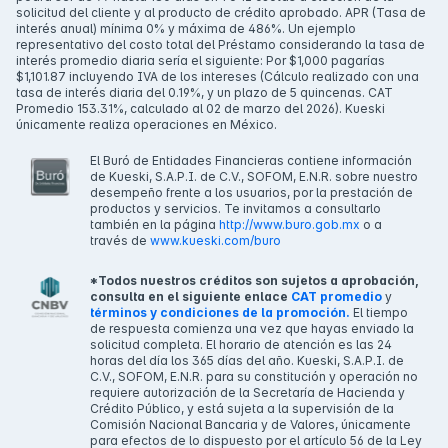
solicitud del cliente y al producto de crédito aprobado. APR (Tasa de
interés anual) mínima 0% y máxima de 486%. Un ejemplo
representativo del costo total del Préstamo considerando la tasa de
interés promedio diaria sería el siguiente: Por $1,000 pagarías
$1,101.87 incluyendo IVA de los intereses (Cálculo realizado con una
tasa de interés diaria del 0.19%, y un plazo de 5 quincenas. CAT
Promedio 153.31%, calculado al 02 de marzo del 2026). Kueski
únicamente realiza operaciones en México.
El Buró de Entidades Financieras contiene información
de Kueski, S.A.P.I. de C.V., SOFOM, E.N.R. sobre nuestro
desempeño frente a los usuarios, por la prestación de
productos y servicios. Te invitamos a consultarlo
también en la página
http://www.buro.gob.mx
o a
través de
www.kueski.com/buro
*Todos nuestros créditos son sujetos a aprobación,
consulta en el siguiente enlace
CAT promedio
y
términos y condiciones de la promoción.
El tiempo
de respuesta comienza una vez que hayas enviado la
solicitud completa. El horario de atención es las 24
horas del día los 365 días del año. Kueski, S.A.P.I. de
C.V., SOFOM, E.N.R. para su constitución y operación no
requiere autorización de la Secretaría de Hacienda y
Crédito Público, y está sujeta a la supervisión de la
Comisión Nacional Bancaria y de Valores, únicamente
para efectos de lo dispuesto por el artículo 56 de la Ley