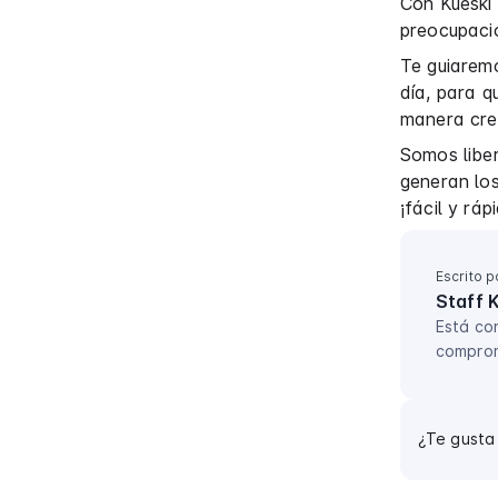
Con Kueski 
preocupaci
Te guiaremo
día, para q
manera cre
Somos liber
generan los
¡fácil y rá
Escrito p
Staff 
Está co
comprom
¿Te gusta