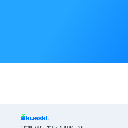
Kueski, S.A.P.I. de C.V., SOFOM, E.N.R.