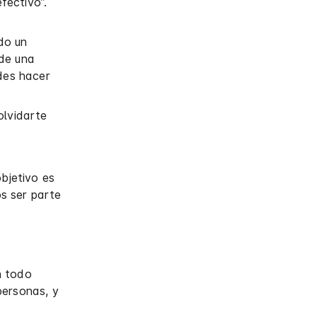
fectivo”.
do un
 de una
edes hacer
olvidarte
objetivo es
s ser parte
n todo
personas, y