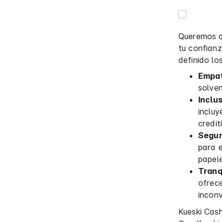
Queremos q
tu confianz
definido los
Empat
solven
Inclus
incluy
credit
Segur
para e
papele
Tranq
ofrece
incon
Kueski Cash