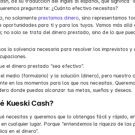
ash, de su traducción del inglés al español, que significa “e
queremos preguntarte: ¿Cuánto efectivo necesitas?
o, no solamente
prestamos dinero
, sino representamos to
e oportunidades para ti y para los tuyos. Vamos más allá
; no solo se trata del dinero prestado, sino de lo que pu
s la solvencia necesaria para resolver los imprevistos y 
ocupaciones.
 el dinero prestado “sea efectivo”.
l medio (formulario) y la solución (dinero), pero nuestro 
ente en los momentos para los que nos necesitas. Queremo
dero donde puedas alcanzar tus metas, sueños y deseos.
ué Kueski Cash?
é necesitas y queremos que lo obtengas fácil y rápido, e
n cualquier lugar. Porque “entendemos la riqueza de las 
ica en el dinero”.