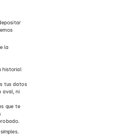
depositar
 hemos
e la
historial
s tus datos
 aval, ni
es que te
s
probado.
 simples.