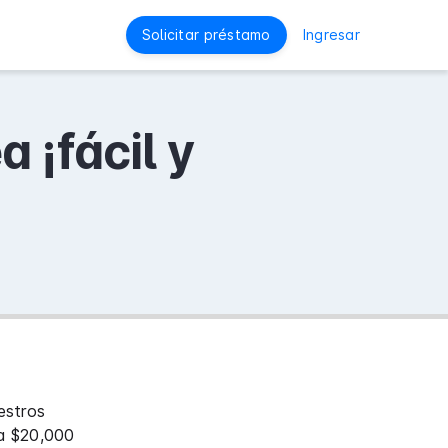
Solicitar préstamo
Ingresar
 ¡fácil y
estros
ta $20,000