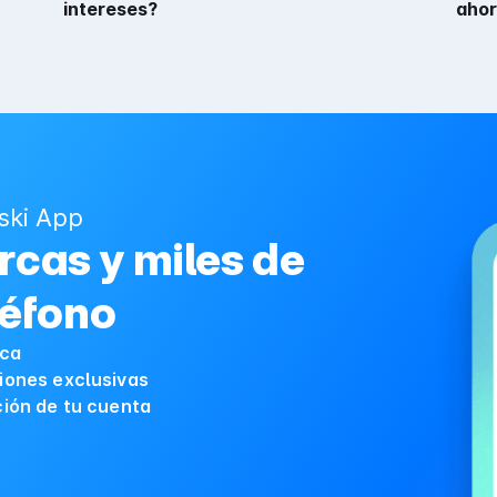
intereses?
ahor
ski App
cas y miles de
léfono
ica
iones exclusivas
ción de tu cuenta