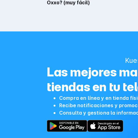
Oxxo? (muy fácil)
Kue
Las mejores mar
tiendas en tu te
Compra en línea y en tienda fís
Recibe notificaciones y promoc
Consulta y gestiona la informa