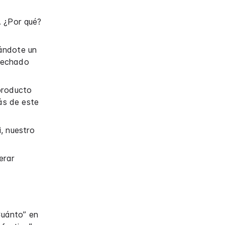
. ¿Por qué?
gándote un
s echado
producto
rás de este
, nuestro
erar
Cuánto” en