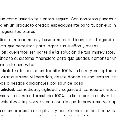
ue como usuario te sientas seguro. Con nosotros puedes 
a en un producto creado especialmente para ti, por ello,
 siguientes pilares:
ía:
te entendemos y buscaremos tu bienestar otorgándot
cia que necesitas para lograr tus sueños y metas.
ión:
queremos ser parte de la solución de tus imprevistos,
éndote al sistema financiero para que puedas comenzar un 
icio si lo necesitas.
idad:
te ofrecemos un trámite 100% en línea y encriptamo
vitar que sean vulnerados, desde donde te encuentres, sin
os o riesgos adicionales por salir de casa.
uilidad:
comodidad, agilidad y seguridad, conceptos vital
mos en nuestro formulario 100% en línea para resolver tu
venientes e imprevistos en caso de que tu préstamo sea a
 es un producto disruptivo, y por ello hicimos las finanzas