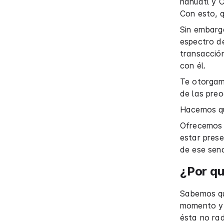
náhuatl y C
Con esto, 
Sin embarg
espectro d
transacción
con él.
Te otorgamo
de las pre
Hacemos que
Ofrecemos e
estar pres
de ese sen
¿Por q
Sabemos qu
momento y e
ésta no rad