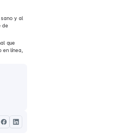
 sano y al
e de
nal que
 en línea,