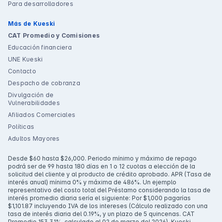
Para desarrolladores
Más de Kueski
CAT Promedio y Comisiones
Educación financiera
UNE Kueski
Contacto
Despacho de cobranza
Divulgación de
Vulnerabilidades
Afiliados Comerciales
Políticas
Adultos Mayores
Desde $60 hasta $26,000. Periodo mínimo y máximo de repago
podrá ser de 99 hasta 180 días en 1 o 12 cuotas a elección de la
solicitud del cliente y al producto de crédito aprobado. APR (Tasa de
interés anual) mínima 0% y máxima de 486%. Un ejemplo
representativo del costo total del Préstamo considerando la tasa de
interés promedio diaria sería el siguiente: Por $1,000 pagarías
$1,101.87 incluyendo IVA de los intereses (Cálculo realizado con una
tasa de interés diaria del 0.19%, y un plazo de 5 quincenas. CAT
Promedio 153.31%, calculado al 02 de marzo del 2026). Kueski