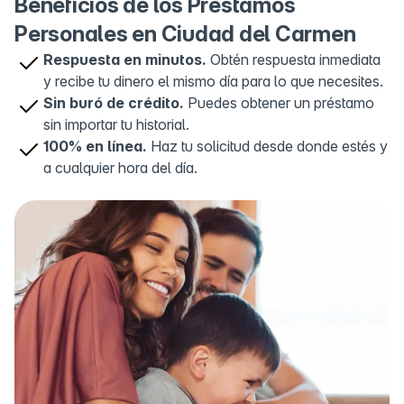
Beneficios de los Préstamos
Personales en Ciudad del Carmen
OXXO Av. Aviacion
5
Francisco Villa Y Las Americas 182, Av. Aviacion,
Respuesta en minutos.
Obtén respuesta inmediata
Francisco I. Madero, 24190 Cdad. del Carmen,
y recibe tu dinero el mismo día para lo que necesites.
Camp., Mexico
Sin buró de crédito.
Puedes obtener un préstamo
sin importar tu historial.
100% en línea.
Haz tu solicitud desde donde estés y
a cualquier hora del día.