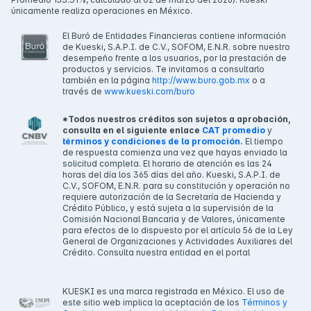
únicamente realiza operaciones en México.
El Buró de Entidades Financieras contiene información
de Kueski, S.A.P.I. de C.V., SOFOM, E.N.R. sobre nuestro
desempeño frente a los usuarios, por la prestación de
productos y servicios. Te invitamos a consultarlo
también en la página
http://www.buro.gob.mx
o a
través de
www.kueski.com/buro
*Todos nuestros créditos son sujetos a aprobación,
consulta en el siguiente enlace
CAT promedio
y
términos y condiciones de la promoción.
El tiempo
de respuesta comienza una vez que hayas enviado la
solicitud completa. El horario de atención es las 24
horas del día los 365 días del año. Kueski, S.A.P.I. de
C.V., SOFOM, E.N.R. para su constitución y operación no
requiere autorización de la Secretaría de Hacienda y
Crédito Público, y está sujeta a la supervisión de la
Comisión Nacional Bancaria y de Valores, únicamente
para efectos de lo dispuesto por el artículo 56 de la Ley
General de Organizaciones y Actividades Auxiliares del
Crédito. Consulta nuestra entidad en el portal
KUESKI es una marca registrada en México. El uso de
este sitio web implica la aceptación de los
Términos y