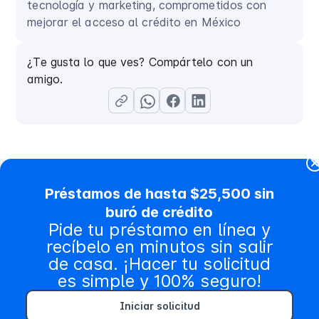
tecnología y marketing, comprometidos con
mejorar el acceso al crédito en México
¿Te gusta lo que ves? Compártelo con un
amigo.
Préstamos de hasta $25,500 sin
buró de crédito
Contenido relacionado
Pide tu préstamo en línea y
recíbelo en minutos sin salir
de casa. ¡Hacer tu solicitud
es simple y 100% seguro!
Iniciar solicitud