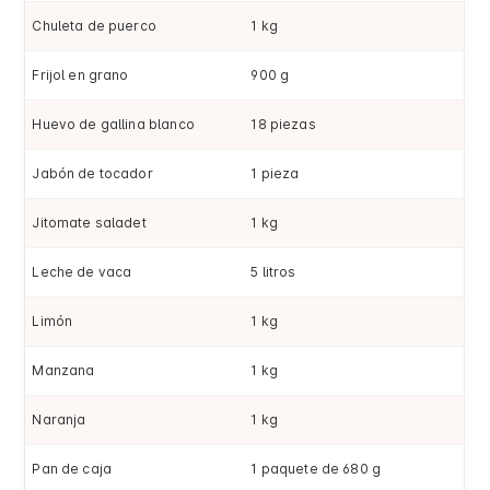
Chuleta de puerco
1 kg
Frijol en grano
900 g
Huevo de gallina blanco
18 piezas
Jabón de tocador
1 pieza
Jitomate saladet
1 kg
Leche de vaca
5 litros
Limón
1 kg
Manzana
1 kg
Naranja
1 kg
Pan de caja
1 paquete de 680 g