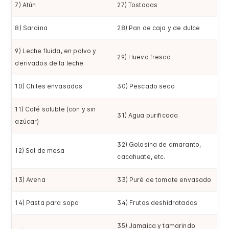
7) Atún
27) Tostadas
8) Sardina
28) Pan de caja y de dulce
9) Leche fluida, en polvo y
29) Huevo fresco
derivados de la leche
10) Chiles envasados
30) Pescado seco
11) Café soluble (con y sin
31) Agua purificada
azúcar)
32) Golosina de amaranto,
12) Sal de mesa
cacahuate, etc.
13) Avena
33) Puré de tomate envasado
14) Pasta para sopa
34) Frutas deshidratadas
35) Jamaica y tamarindo