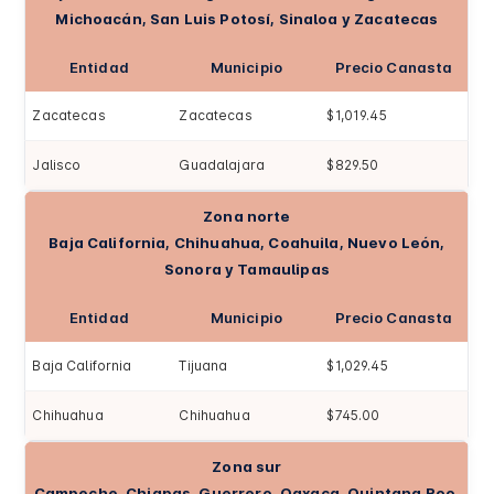
Michoacán, San Luis Potosí, Sinaloa y Zacatecas
Entidad
Municipio
Precio Canasta
Zacatecas
Zacatecas
$1,019.45
Jalisco
Guadalajara
$829.50
Zona norte
Baja California, Chihuahua, Coahuila, Nuevo León,
Sonora y Tamaulipas
Entidad
Municipio
Precio Canasta
Baja California
Tijuana
$1,029.45
Chihuahua
Chihuahua
$745.00
Zona sur
Campeche, Chiapas, Guerrero, Oaxaca, Quintana Roo,