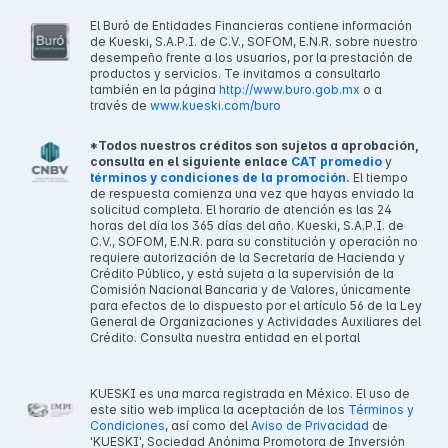
El Buró de Entidades Financieras contiene información
de Kueski, S.A.P.I. de C.V., SOFOM, E.N.R. sobre nuestro
desempeño frente a los usuarios, por la prestación de
productos y servicios. Te invitamos a consultarlo
también en la página
http://www.buro.gob.mx
o a
través de
www.kueski.com/buro
*Todos nuestros créditos son sujetos a aprobación,
consulta en el siguiente enlace
CAT promedio
y
términos y condiciones de la promoción.
El tiempo
de respuesta comienza una vez que hayas enviado la
solicitud completa. El horario de atención es las 24
horas del día los 365 días del año. Kueski, S.A.P.I. de
C.V., SOFOM, E.N.R. para su constitución y operación no
requiere autorización de la Secretaría de Hacienda y
Crédito Público, y está sujeta a la supervisión de la
Comisión Nacional Bancaria y de Valores, únicamente
para efectos de lo dispuesto por el artículo 56 de la Ley
General de Organizaciones y Actividades Auxiliares del
Crédito. Consulta nuestra entidad en el portal
KUESKI es una marca registrada en México. El uso de
este sitio web implica la aceptación de los
Términos y
Condiciones
, así como del
Aviso de Privacidad
de
'KUESKI', Sociedad Anónima Promotora de Inversión