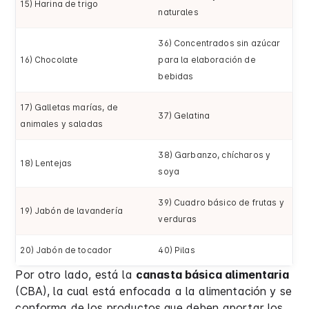
15) Harina de trigo
naturales
36) Concentrados sin azúcar
16) Chocolate
para la elaboración de
bebidas
17) Galletas marías, de
37) Gelatina
animales y saladas
38) Garbanzo, chícharos y
18) Lentejas
soya
39) Cuadro básico de frutas y
19) Jabón de lavandería
verduras
20) Jabón de tocador
40) Pilas
Por otro lado, está la
canasta básica alimentaria
(CBA), la cual está enfocada a la alimentación y se
conforma de los productos que deben aportar los