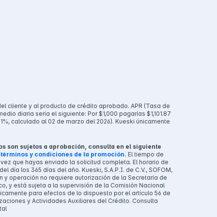
el cliente y al producto de crédito aprobado. APR (Tasa de
io diaria sería el siguiente: Por $1,000 pagarías $1,101.87
.31%, calculado al 02 de marzo del 2026). Kueski únicamente
s son sujetos a aprobación, consulta en el siguiente
y
términos y condiciones de la promoción.
El tiempo de
ez que hayas enviado la solicitud completa. El horario de
del día los 365 días del año. Kueski, S.A.P.I. de C.V., SOFOM,
ón y operación no requiere autorización de la Secretaría de
o, y está sujeta a la supervisión de la Comisión Nacional
icamente para efectos de lo dispuesto por el artículo 56 de
zaciones y Actividades Auxiliares del Crédito. Consulta
tal