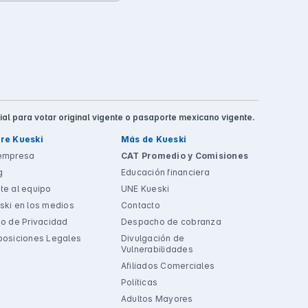
ial para votar original vigente o pasaporte mexicano vigente.
re Kueski
Más de Kueski
empresa
CAT Promedio y Comisiones
g
Educación financiera
te al equipo
UNE Kueski
ski en los medios
Contacto
so de Privacidad
Despacho de cobranza
posiciones Legales
Divulgación de
Vulnerabilidades
Afiliados Comerciales
Políticas
Adultos Mayores