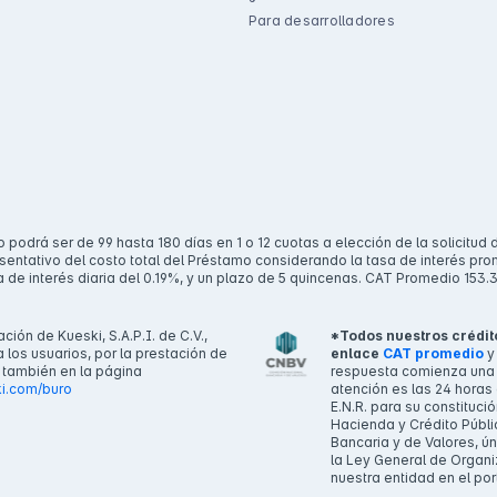
Para desarrolladores
drá ser de 99 hasta 180 días en 1 o 12 cuotas a elección de la solicitud d
tativo del costo total del Préstamo considerando la tasa de interés promed
a de interés diaria del 0.19%, y un plazo de 5 quincenas. CAT Promedio 153
ción de Kueski, S.A.P.I. de C.V.,
*Todos nuestros crédito
los usuarios, por la prestación de
enlace
CAT promedio
o también en la página
respuesta comienza una v
i.com/buro
atención es las 24 horas 
E.N.R. para su constituci
Hacienda y Crédito Públic
Bancaria y de Valores, ún
la Ley General de Organi
nuestra entidad en el por