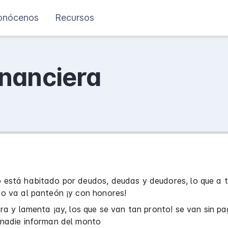
onócenos
Recursos
inanciera
 está habitado por deudos, deudas y deudores, lo que a 
do va al panteón ¡y con honores!
ora y lamenta ¡ay, los que se van tan pronto! se van sin pa
 nadie informan del monto