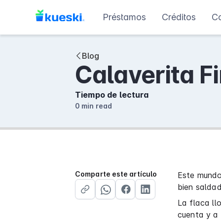
Préstamos
Créditos
C
Blog
Calaverita F
Tiempo de lectura
0 min
read
Comparte este artículo
Este mundo
bien salda
La flaca ll
cuenta y a