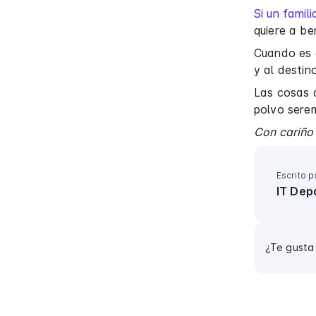
Si un famil
quiere a be
Cuando es c
y al destin
Las cosas 
polvo serem
Con cariño 
Escrito p
IT Dep
¿Te gusta