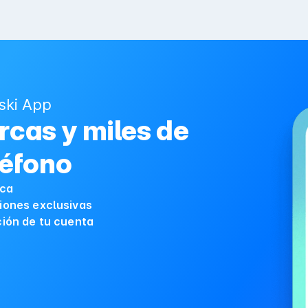
ski App
cas y miles de
léfono
ica
iones exclusivas
ción de tu cuenta