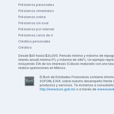
Préstamos personales
Préstamos inmediatos
Préstamos online
Préstamos sin aval
Préstamos por internet
Préstamos cerca de ti
Créditos personales
Créditos
Desde $60 hasta $26,000. Periodo mínimo y máximo de repago po
interés anual) mínima 0% y máxima de 486%. Un ejemplo represen
incluyendo IVA de los intereses (Cálculo realizado con una tas
realiza operaciones en México.
El Buró de Entidades Financieras contiene informa
SOFOM, E.N.R. sobre nuestro desempeño frente a 
productos y servicios. Te invitamos a consultarl
http://www.buro.gob.mx
o a través de
www.kuesk