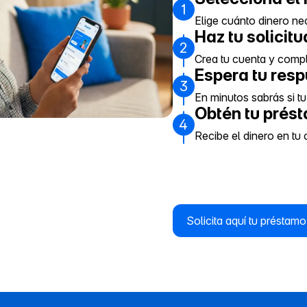
1
Elige cuánto dinero ne
Haz tu solicitu
2
Crea tu cuenta y comple
Espera tu res
3
En minutos sabrás si tu
Obtén tu prés
4
Recibe el dinero en tu 
Solicita aquí tu préstam