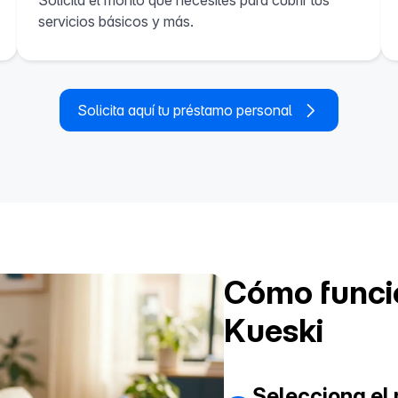
Solicita el monto que necesites para cubrir tus
servicios básicos y más.
Solicita aquí tu préstamo personal
Cómo funci
Kueski
Selecciona el