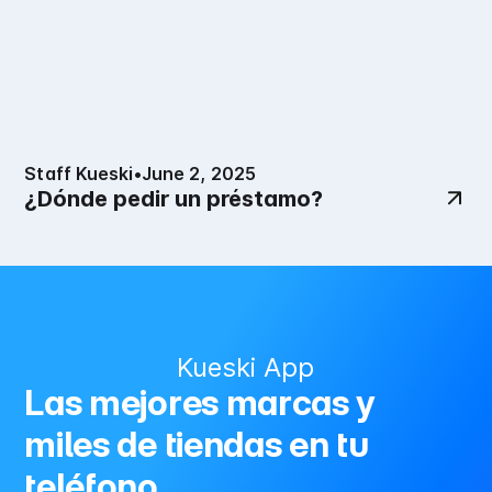
Staff Kueski
•
June 2, 2025
¿Dónde pedir un préstamo?
Kueski App
Las mejores marcas y
miles de tiendas en tu
teléfono