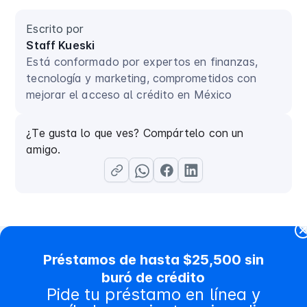
Escrito por
Staff Kueski
Está conformado por expertos en finanzas,
tecnología y marketing, comprometidos con
mejorar el acceso al crédito en México
¿Te gusta lo que ves? Compártelo con un
amigo.
Préstamos de hasta $25,500 sin
buró de crédito
Contenido relacionado
Pide tu préstamo en línea y