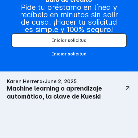
Contenido relacionado
Pide tu préstamo en línea y
recíbelo en minutos sin salir
de casa. ¡Hacer tu solicitud
es simple y 100% seguro!
Iniciar solicitud
Iniciar solicitud
Karen Herrera
•
June 2, 2025
Machine learning o aprendizaje
automático, la clave de Kueski