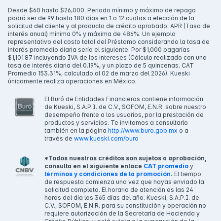
Desde $60 hasta $26,000. Periodo mínimo y máximo de repago
podrá ser de 99 hasta 180 días en 1 o 12 cuotas a elección de la
solicitud del cliente y al producto de crédito aprobado. APR (Tasa de
interés anual) mínima 0% y máxima de 486%. Un ejemplo
representativo del costo total del Préstamo considerando la tasa de
interés promedio diaria sería el siguiente: Por $1,000 pagarías
$1,101.87 incluyendo IVA de los intereses (Cálculo realizado con una
tasa de interés diaria del 0.19%, y un plazo de 5 quincenas. CAT
Promedio 153.31%, calculado al 02 de marzo del 2026). Kueski
únicamente realiza operaciones en México.
El Buró de Entidades Financieras contiene información
de Kueski, S.A.P.I. de C.V., SOFOM, E.N.R. sobre nuestro
desempeño frente a los usuarios, por la prestación de
productos y servicios. Te invitamos a consultarlo
también en la página
http://www.buro.gob.mx
o a
través de
www.kueski.com/buro
*Todos nuestros créditos son sujetos a aprobación,
consulta en el siguiente enlace
CAT promedio
y
términos y condiciones de la promoción.
El tiempo
de respuesta comienza una vez que hayas enviado la
solicitud completa. El horario de atención es las 24
horas del día los 365 días del año. Kueski, S.A.P.I. de
C.V., SOFOM, E.N.R. para su constitución y operación no
requiere autorización de la Secretaría de Hacienda y