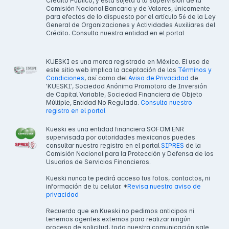
Crédito Público, y está sujeta a la supervisión de la
Comisión Nacional Bancaria y de Valores, únicamente
para efectos de lo dispuesto por el artículo 56 de la Ley
General de Organizaciones y Actividades Auxiliares del
Crédito. Consulta nuestra entidad en el portal
KUESKI es una marca registrada en México. El uso de
este sitio web implica la aceptación de los
Términos y
Condiciones
, así como del
Aviso de Privacidad
de
'KUESKI', Sociedad Anónima Promotora de Inversión
de Capital Variable, Sociedad Financiera de Objeto
Múltiple, Entidad No Regulada.
Consulta nuestro
registro en el portal
Kueski es una entidad financiera SOFOM ENR
supervisada por autoridades mexicanas puedes
consultar nuestro registro en el portal
SIPRES
de la
Comisión Nacional para la Protección y Defensa de los
Usuarios de Servicios Financieros.
Kueski nunca te pedirá acceso tus fotos, contactos, ni
información de tu celular. *
Revisa nuestro aviso de
privacidad
Recuerda que en Kueski no pedimos anticipos ni
tenemos agentes externos para realizar ningún
proceso de solicitud, toda nuestra comunicación sale