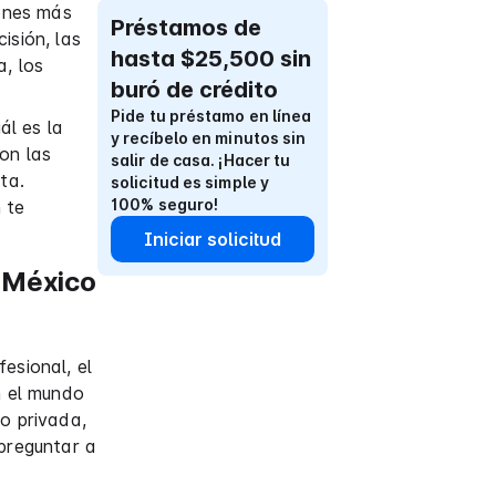
iones más
Préstamos de
isión, las
hasta $25,500 sin
a, los
buró de crédito
Pide tu préstamo en línea
ál es la
y recíbelo en minutos sin
on las
salir de casa. ¡Hacer tu
ta.
solicitud es simple y
100% seguro!
 te
Iniciar solicitud
 México
esional, el
n el mundo
 o privada,
 preguntar a