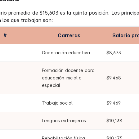
rio promedio de $15,603 es la quinta posición. Los princip
 los que trabajan son:
#
Carreras
Salario p
Orientación educativa
$8,673
Formación docente para
educación inicial o
$9,468
especial
Trabajo social
$9,469
Lenguas extranjeras
$10,138
Rehabilitación física
$10,175