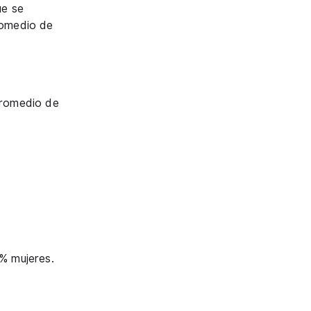
ue se
romedio de
promedio de
% mujeres.