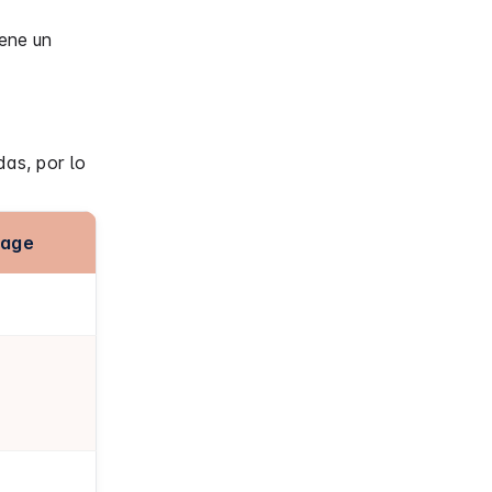
iene un
as, por lo
tage