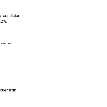
a condición
.2%.
co. El
ncuentran