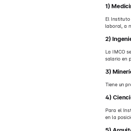
1) Medic
El Institut
laboral, a 
2) Ingenie
La IMCO se
salario en 
3) Minerí
Tiene un pr
4) Cienci
Para el Ins
en la posic
5) Arqui