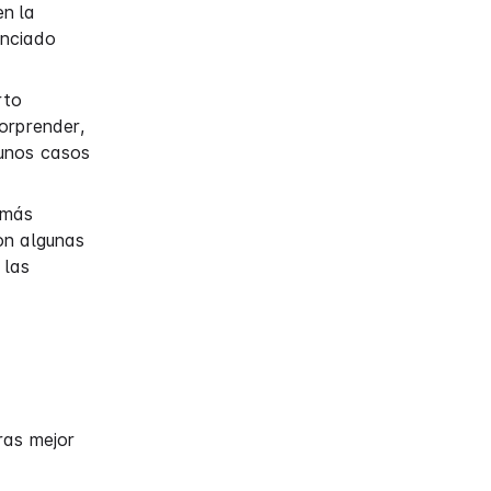
en la
enciado
rto
orprender,
gunos casos
 más
on algunas
 las
ras mejor