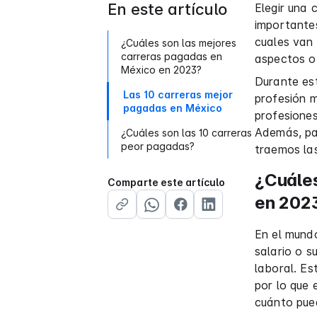
En este artículo
Elegir una 
importantes
cuales van 
¿Cuáles son las mejores
carreras pagadas en
aspectos o
México en 2023?
Durante es
Las 10 carreras mejor
profesión m
pagadas en México
profesiones
Además, pa
¿Cuáles son las 10 carreras
peor pagadas?
traemos la
¿Cuáles
Comparte este artículo
en 202
En el mundo
salario o s
laboral. Es
por lo que 
cuánto pued