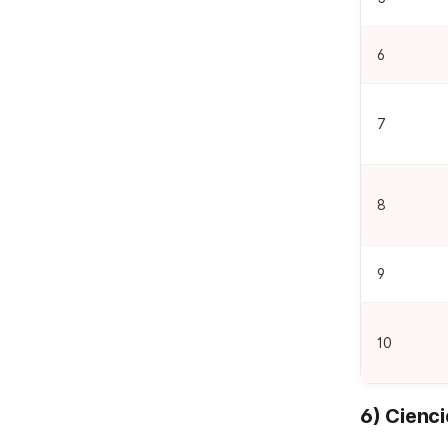
6
7
8
9
10
6) Cienc