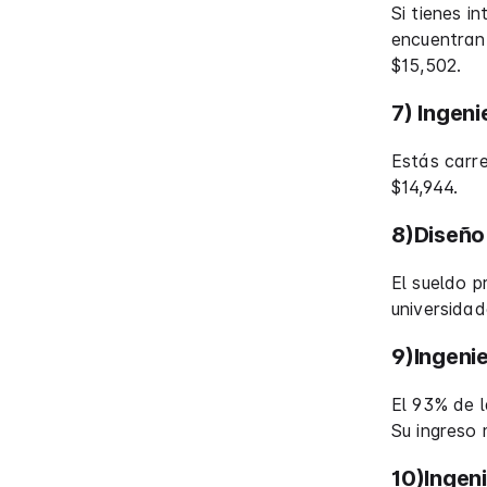
Si tienes i
encuentran 
$15,502.
7) Ingeni
Estás carre
$14,944.
8)Diseño 
El sueldo p
universidad
9)Ingenie
El 93% de l
Su ingreso
10)Ingen