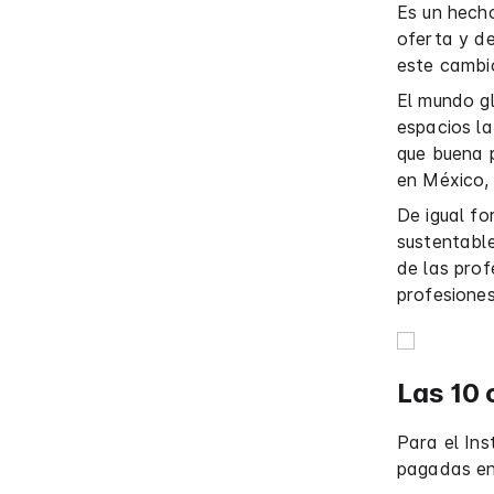
Es un hech
oferta y d
este cambio
El mundo gl
espacios la
que buena 
en México,
De igual fo
sustentable
de las pro
profesione
Las 10 
Para el Ins
pagadas en