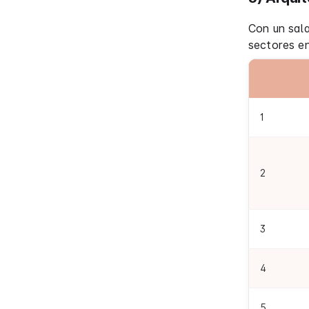
Con un sala
sectores en
1
2
3
4
5