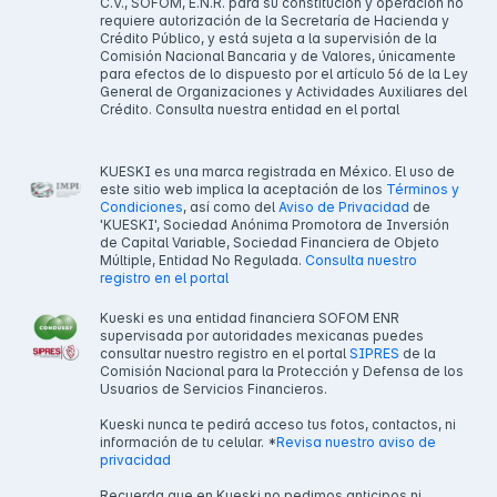
C.V., SOFOM, E.N.R. para su constitución y operación no
requiere autorización de la Secretaría de Hacienda y
Crédito Público, y está sujeta a la supervisión de la
Comisión Nacional Bancaria y de Valores, únicamente
para efectos de lo dispuesto por el artículo 56 de la Ley
General de Organizaciones y Actividades Auxiliares del
Crédito. Consulta nuestra entidad en el portal
KUESKI es una marca registrada en México. El uso de
este sitio web implica la aceptación de los
Términos y
Condiciones
, así como del
Aviso de Privacidad
de
'KUESKI', Sociedad Anónima Promotora de Inversión
de Capital Variable, Sociedad Financiera de Objeto
Múltiple, Entidad No Regulada.
Consulta nuestro
registro en el portal
Kueski es una entidad financiera SOFOM ENR
supervisada por autoridades mexicanas puedes
consultar nuestro registro en el portal
SIPRES
de la
Comisión Nacional para la Protección y Defensa de los
Usuarios de Servicios Financieros.
Kueski nunca te pedirá acceso tus fotos, contactos, ni
información de tu celular. *
Revisa nuestro aviso de
privacidad
Recuerda que en Kueski no pedimos anticipos ni