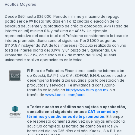
Adultos Mayores
Desde $60 hasta $26,000. Periodo mínimo y máximo de repago
podrá ser de 99 hasta 180 días en 1 o 12 cuotas a elección de la
solicitud del cliente y al producto de crédito aprobado. APR (Tasa de
interés anual) mínima 0% y máxima de 486%. Un ejemplo
representativo del costo total del Préstamo considerando la tasa de
interés promedio diaria sería el siguiente: Por $1,000 pagarías
$1,101.87 incluyendo IVA de los intereses (Cálculo realizado con una
tasa de interés diaria del 0.19%, y un plazo de 5 quincenas. CAT
Promedio 153.31%, calculado al 02 de marzo del 2026). Kueski
únicamente realiza operaciones en México.
El Buró de Entidades Financieras contiene información
de Kueski, S.A.P.I. de C.V., SOFOM, E.N.R. sobre nuestro
desempeño frente a los usuarios, por la prestación de
productos y servicios. Te invitamos a consultarlo
también en la página
http://www.buro.gob.mx
o a
través de
www.kueski.com/buro
*Todos nuestros créditos son sujetos a aprobación,
consulta en el siguiente enlace
CAT promedio
y
términos y condiciones de la promoción.
El tiempo
de respuesta comienza una vez que hayas enviado la
solicitud completa. El horario de atención es las 24
horas del día los 365 días del año. Kueski, S.A.P.I. de