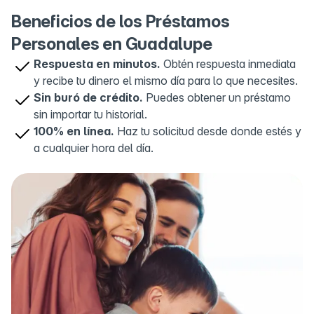
Guadalupe, Zac., Mexico
Beneficios de los Préstamos
Personales en Guadalupe
OXXO La Fe
5
Calz. Siglo XXI 550, La Fe, 98615 Guadalupe,
Respuesta en minutos.
Obtén respuesta inmediata
Zac., Mexico
y recibe tu dinero el mismo día para lo que necesites.
Sin buró de crédito.
Puedes obtener un préstamo
sin importar tu historial.
100% en línea.
Haz tu solicitud desde donde estés y
a cualquier hora del día.