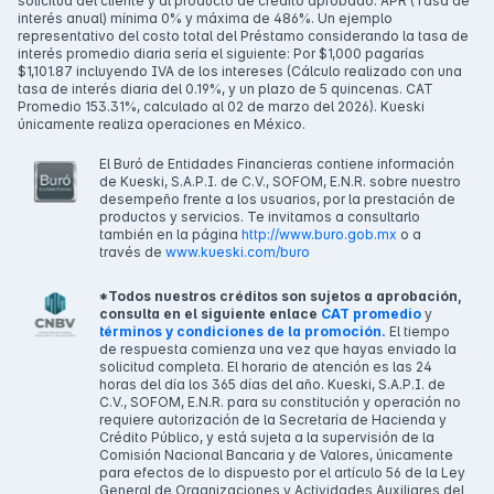
solicitud del cliente y al producto de crédito aprobado. APR (Tasa de
interés anual) mínima 0% y máxima de 486%. Un ejemplo
representativo del costo total del Préstamo considerando la tasa de
interés promedio diaria sería el siguiente: Por $1,000 pagarías
$1,101.87 incluyendo IVA de los intereses (Cálculo realizado con una
tasa de interés diaria del 0.19%, y un plazo de 5 quincenas. CAT
Promedio 153.31%, calculado al 02 de marzo del 2026). Kueski
únicamente realiza operaciones en México.
El Buró de Entidades Financieras contiene información
de Kueski, S.A.P.I. de C.V., SOFOM, E.N.R. sobre nuestro
desempeño frente a los usuarios, por la prestación de
productos y servicios. Te invitamos a consultarlo
también en la página
http://www.buro.gob.mx
o a
través de
www.kueski.com/buro
*Todos nuestros créditos son sujetos a aprobación,
consulta en el siguiente enlace
CAT promedio
y
términos y condiciones de la promoción.
El tiempo
de respuesta comienza una vez que hayas enviado la
solicitud completa. El horario de atención es las 24
horas del día los 365 días del año. Kueski, S.A.P.I. de
C.V., SOFOM, E.N.R. para su constitución y operación no
requiere autorización de la Secretaría de Hacienda y
Crédito Público, y está sujeta a la supervisión de la
Comisión Nacional Bancaria y de Valores, únicamente
para efectos de lo dispuesto por el artículo 56 de la Ley
General de Organizaciones y Actividades Auxiliares del