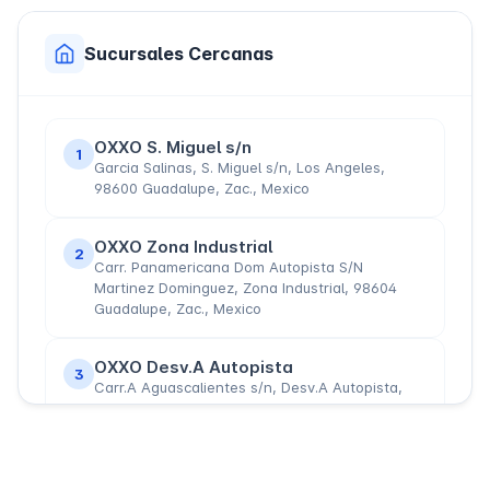
Sucursales Cercanas
OXXO S. Miguel s/n
1
Garcia Salinas, S. Miguel s/n, Los Angeles,
98600 Guadalupe, Zac., Mexico
OXXO Zona Industrial
2
Carr. Panamericana Dom Autopista S/N
Martinez Dominguez, Zona Industrial, 98604
Guadalupe, Zac., Mexico
OXXO Desv.A Autopista
3
Carr.A Aguascalientes s/n, Desv.A Autopista,
Tacoaleche, 98630 Guadalupe, Zac., Mexico
OXXO Gavilanes
4
Av. México, Los Gavilanes S/N, Gavilanes, 98619