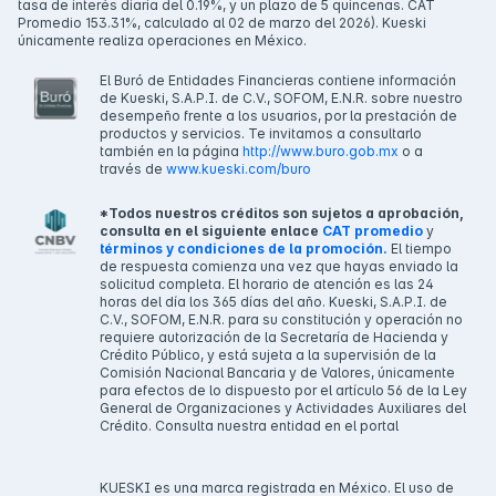
tasa de interés diaria del 0.19%, y un plazo de 5 quincenas. CAT
Promedio 153.31%, calculado al 02 de marzo del 2026). Kueski
únicamente realiza operaciones en México.
El Buró de Entidades Financieras contiene información
de Kueski, S.A.P.I. de C.V., SOFOM, E.N.R. sobre nuestro
desempeño frente a los usuarios, por la prestación de
productos y servicios. Te invitamos a consultarlo
también en la página
http://www.buro.gob.mx
o a
través de
www.kueski.com/buro
*Todos nuestros créditos son sujetos a aprobación,
consulta en el siguiente enlace
CAT promedio
y
términos y condiciones de la promoción.
El tiempo
de respuesta comienza una vez que hayas enviado la
solicitud completa. El horario de atención es las 24
horas del día los 365 días del año. Kueski, S.A.P.I. de
C.V., SOFOM, E.N.R. para su constitución y operación no
requiere autorización de la Secretaría de Hacienda y
Crédito Público, y está sujeta a la supervisión de la
Comisión Nacional Bancaria y de Valores, únicamente
para efectos de lo dispuesto por el artículo 56 de la Ley
General de Organizaciones y Actividades Auxiliares del
Crédito. Consulta nuestra entidad en el portal
KUESKI es una marca registrada en México. El uso de