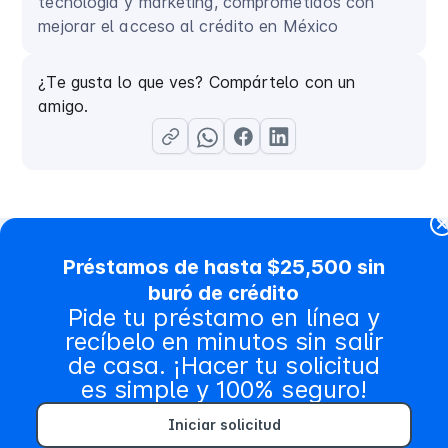
tecnología y marketing, comprometidos con
mejorar el acceso al crédito en México
¿Te gusta lo que ves? Compártelo con un
amigo.
Préstamos de hasta $25,500 sin
buró de crédito
Contenido relacionado
Pide tu préstamo en línea y
recíbelo en minutos sin salir
de casa. ¡Hacer tu solicitud
es simple y 100% seguro!
Iniciar solicitud