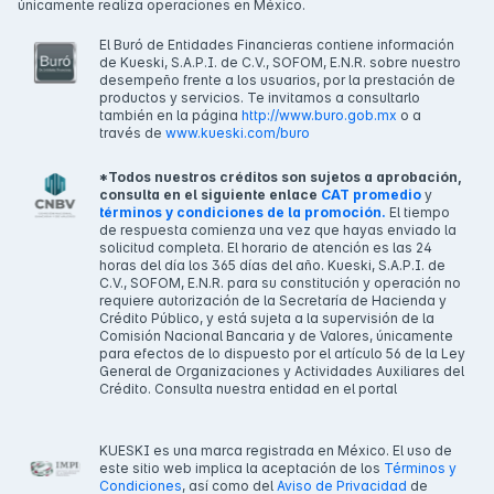
únicamente realiza operaciones en México.
El Buró de Entidades Financieras contiene información
de Kueski, S.A.P.I. de C.V., SOFOM, E.N.R. sobre nuestro
desempeño frente a los usuarios, por la prestación de
productos y servicios. Te invitamos a consultarlo
también en la página
http://www.buro.gob.mx
o a
través de
www.kueski.com/buro
*Todos nuestros créditos son sujetos a aprobación,
consulta en el siguiente enlace
CAT promedio
y
términos y condiciones de la promoción.
El tiempo
de respuesta comienza una vez que hayas enviado la
solicitud completa. El horario de atención es las 24
horas del día los 365 días del año. Kueski, S.A.P.I. de
C.V., SOFOM, E.N.R. para su constitución y operación no
requiere autorización de la Secretaría de Hacienda y
Crédito Público, y está sujeta a la supervisión de la
Comisión Nacional Bancaria y de Valores, únicamente
para efectos de lo dispuesto por el artículo 56 de la Ley
General de Organizaciones y Actividades Auxiliares del
Crédito. Consulta nuestra entidad en el portal
KUESKI es una marca registrada en México. El uso de
este sitio web implica la aceptación de los
Términos y
Condiciones
, así como del
Aviso de Privacidad
de