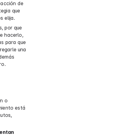
dacción de
tegia que
 elija.
s, por que
e hacerlo,
as para que
regarle una
además
ro.
en o
miento está
rutos,
ientan