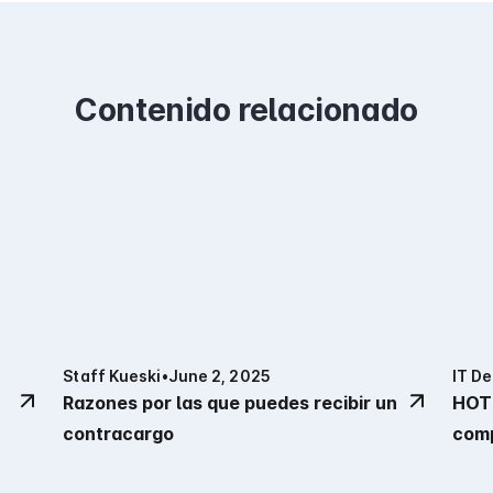
Contenido relacionado
Staff Kueski
•
June 2, 2025
IT D
Razones por las que puedes recibir un
HOT 
contracargo
com