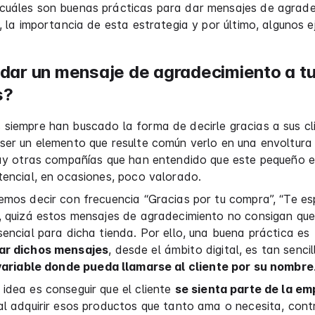
cuáles son buenas prácticas para dar mensajes de agrade
s, la importancia de esta estrategia y por último, algunos 
ar un mensaje de agradecimiento a t
s?
siempre han buscado la forma de decirle gracias a sus cli
ser un elemento que resulte común verlo en una envoltura
 hay otras compañías que han entendido que este pequeño 
tencial, en ocasiones, poco valorado.
emos decir con frecuencia “Gracias por tu compra”, “Te e
, quizá estos mensajes de agradecimiento no consigan que 
sencial para dicha tienda. Por ello, una buena práctica es
ar dichos mensajes
, desde el ámbito digital, es tan senci
variable donde pueda llamarse al cliente por su nombre
idea es conseguir que el cliente
se sienta parte de la e
al adquirir esos productos que tanto ama o necesita, cont