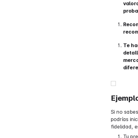
valor
proba
Recom
recom
Te ha
detal
merca
difer
Ejemplo
Si no sabe
podrías ini
fidelidad, 
Tu pre