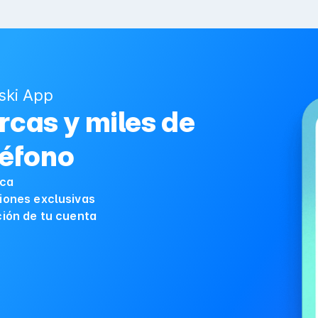
ski App
cas y miles de
léfono
ica
iones exclusivas
ción de tu cuenta