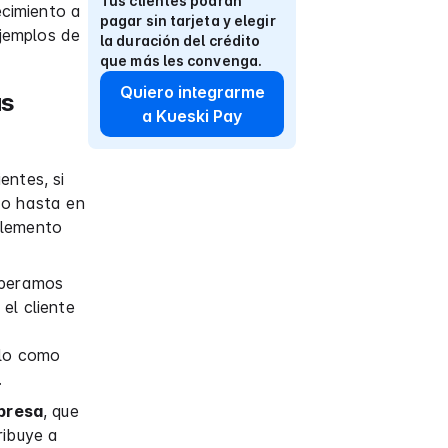
Tus clientes podrán
cimiento a
pagar sin tarjeta y elegir
ejemplos de
la duración del crédito
que más les convenga.
Quiero integrarme
us
a Kueski Pay
entes, si
 o hasta en
elemento
speramos
el cliente
llo como
.
mpresa
, que
ribuye a