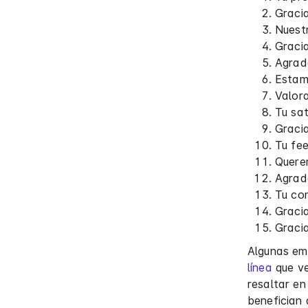
Gracia
Nuestr
Gracia
Agrad
Estam
Valora
Tu sat
Graci
Tu fee
Quere
Agrad
Tu con
Gracia
Gracia
Algunas emp
línea
que ve
resaltar en
benefician 