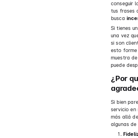
conseguir l
tus frases 
busca
ince
Si tienes u
una vez que
si son clie
esto forme
muestra de 
puede despe
¿Por qu
agrade
Si bien par
servicio en
más allá de
algunas de 
Fideli