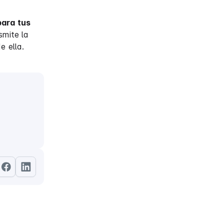
para tus
smite la
e ella.