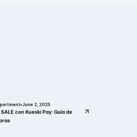
epartment
•
June 2, 2025
SALE con Kueski Pay: Guía de
pras