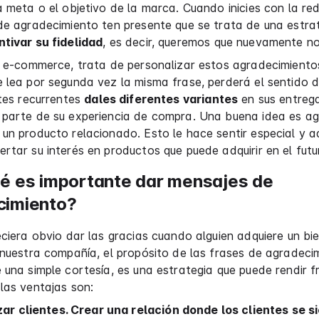
a meta o el objetivo de la marca. Cuando inicies con la re
de agradecimiento ten presente que se trata de una estra
ntivar su fidelidad
, es decir, queremos que nuevamente nos
n e-commerce, trata de personalizar estos agradecimiento
 lea por segunda vez la misma frase, perderá el sentido d
ntes recurrentes
dales diferentes variantes
en sus entreg
 parte de su experiencia de compra. Una buena idea es ag
un producto relacionado. Esto le hace sentir especial y 
rtar su interés en productos que puede adquirir en el futu
é es importante dar mensajes de
cimiento?
eciera obvio dar las gracias cuando alguien adquiere un bi
 nuestra compañía, el propósito de las frases de agradeci
 una simple cortesía, es una estrategia que puede rendir f
las ventajas son:
zar clientes. Crear una relación donde los clientes se s