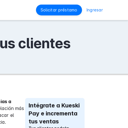
Solicitar préstamo
Ingresar
us clientes
ias a
Intégrate a Kueski
elación más
Pay e incrementa
acar el
tus ventas
ia.