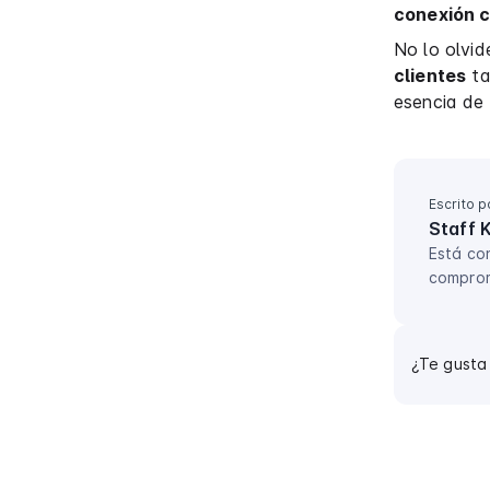
conexión c
No lo olvid
clientes
ta
esencia de 
Escrito p
Staff 
Está co
comprom
¿Te gusta