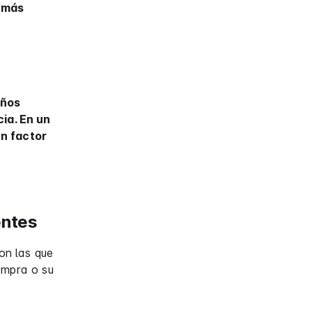
 más
eños
cia. En un
n factor
entes
on las que
ompra o su