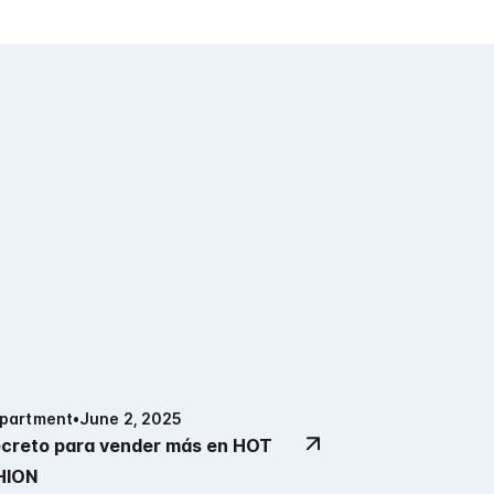
epartment
•
June 2, 2025
ecreto para vender más en HOT
HION