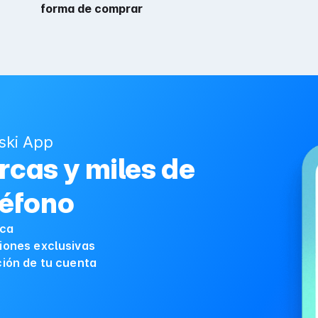
forma de comprar
ski App
cas y miles de
léfono
ica
iones exclusivas
ción de tu cuenta