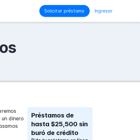
Solicitar préstamo
Ingresar
dos
ueremos
Préstamos de
 un dinero
hasta $25,500 sin
 pasamos
buró de crédito