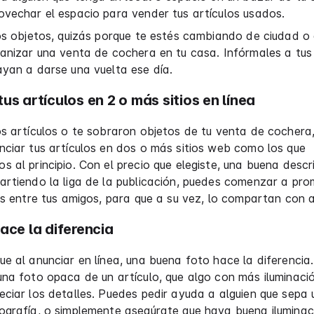
vechar el espacio para vender tus artículos usados.
os objetos, quizás porque te estés cambiando de ciudad o
anizar una venta de cochera en tu casa. Infórmales a tus
yan a darse una vuelta ese día.
us artículos en 2 o más sitios en línea
s artículos o te sobraron objetos de tu venta de cochera
ciar tus artículos en dos o más sitios web como los que
 al principio. Con el precio que elegiste, una buena descr
artiendo la liga de la publicación, puedes comenzar a pr
os entre tus amigos, para que a su vez, lo compartan con 
ace la diferencia
e al anunciar en línea, una buena foto hace la diferencia.
na foto opaca de un artículo, que algo con más iluminaci
ciar los detalles. Puedes pedir ayuda a alguien que sepa
ografía, o simplemente asegúrate que haya buena iluminac