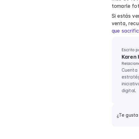
tomarle fot
Si estás ve
venta, rec
que sacrifi
Escrito p
Karen 
Relacion
Cuenta 
estratég
iniciati
digital.
¿Te gusta