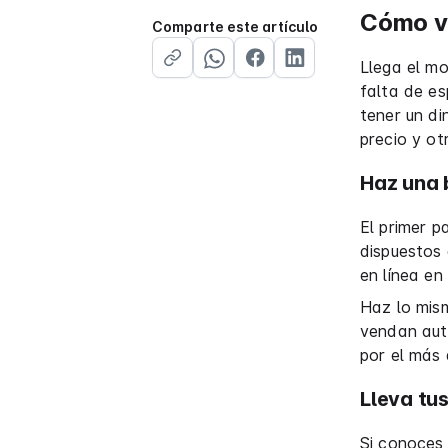
Cómo ve
Comparte este artículo
Llega el m
falta de e
tener un di
precio y ot
Haz una 
El primer p
dispuestos 
en línea e
Haz lo mism
vendan auto
por el más 
Lleva tu
Si conoces 