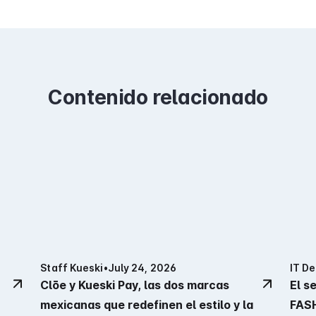
Contenido relacionado
Staff Kueski
•
July 24, 2026
IT D
Clōe y Kueski Pay, las dos marcas
El s
mexicanas que redefinen el estilo y la
FAS