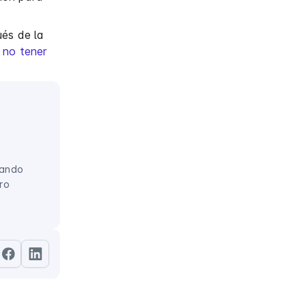
ués de la
 no tener
lando
ro