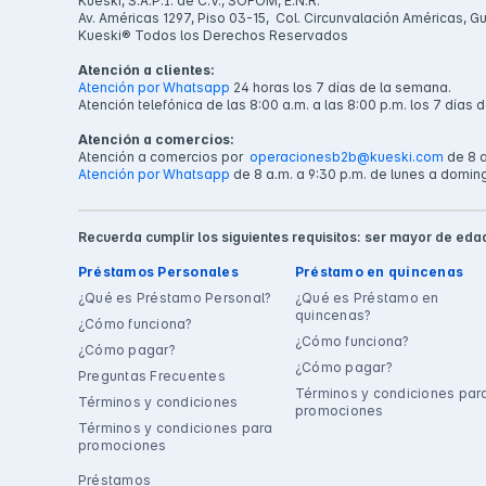
Kueski, S.A.P.I. de C.V., SOFOM, E.N.R.
Av. Américas 1297, Piso 03-15, Col. Circunvalación Américas, G
Kueski® Todos los Derechos Reservados
Atención a clientes:
Atención por Whatsapp
24 horas los 7 días de la semana.
Atención telefónica de las 8:00 a.m. a las 8:00 p.m. los 7 días 
Atención a comercios:
Atención a comercios por
operacionesb2b@kueski.com
de 8 a
Atención por Whatsapp
de 8 a.m. a 9:30 p.m. de lunes a domin
Recuerda cumplir los siguientes requisitos: ser mayor de edad
Préstamos Personales
Préstamo en quincenas
¿Qué es Préstamo Personal?
¿Qué es Préstamo en
quincenas?
¿Cómo funciona?
¿Cómo funciona?
¿Cómo pagar?
¿Cómo pagar?
Preguntas Frecuentes
Términos y condiciones par
Términos y condiciones
promociones
Términos y condiciones para
promociones
Préstamos