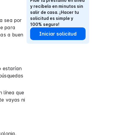
Pide tu préstamo en línea
y recíbelo en minutos sin
salir de casa. ¡Hacer tu
solicitud es simple y
ya sea por
100% seguro!
te para
Iniciar solicitud
las a buen
o estarían
 búsquedas
n línea que
te vayas ni
colonia,