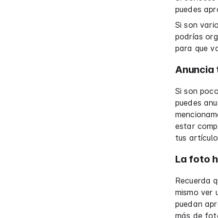
puedes apro
Si son vari
podrías org
para que va
Anuncia t
Si son poco
puedes anun
mencionamos
estar comp
tus artícul
La foto h
Recuerda qu
mismo ver u
puedan apre
más de fot