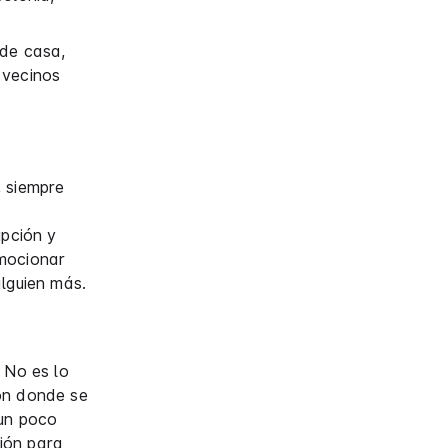
 de casa,
 vecinos
, siempre
ipción y
omocionar
alguien más.
 No es lo
ón donde se
 un poco
ión para