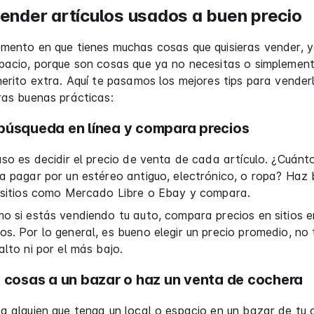
nder artículos usados a buen precio
omento en que tienes muchas cosas que quisieras vender, 
spacio, porque son cosas que ya no necesitas o simplemen
nerito extra. Aquí te pasamos los mejores tips para vender
ras buenas prácticas:
búsqueda en línea y compara precios
aso es decidir el precio de venta de cada artículo. ¿Cuánt
a pagar por un estéreo antiguo, electrónico, o ropa? Haz
n sitios como Mercado Libre o Ebay y compara.
o si estás vendiendo tu auto, compara precios en sitios e
s. Por lo general, es bueno elegir un precio promedio, no 
alto ni por el más bajo.
s cosas a un bazar o haz un venta de cochera
a alguien que tenga un local o espacio en un bazar de tu 