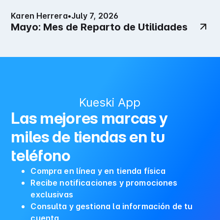
Karen Herrera
•
July 7, 2026
Mayo: Mes de Reparto de Utilidades
Kueski App
Las mejores marcas y
miles de tiendas en tu
teléfono
Compra en línea y en tienda física
Recibe notificaciones y promociones
exclusivas
Consulta y gestiona la información de tu
cuenta