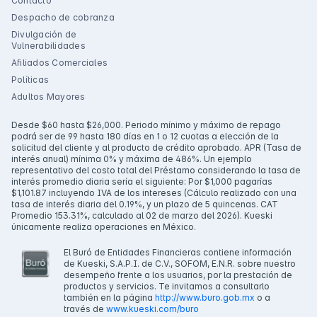
Contacto
Despacho de cobranza
Divulgación de
Vulnerabilidades
Afiliados Comerciales
Políticas
Adultos Mayores
Desde $60 hasta $26,000. Periodo mínimo y máximo de repago
podrá ser de 99 hasta 180 días en 1 o 12 cuotas a elección de la
solicitud del cliente y al producto de crédito aprobado. APR (Tasa de
interés anual) mínima 0% y máxima de 486%. Un ejemplo
representativo del costo total del Préstamo considerando la tasa de
interés promedio diaria sería el siguiente: Por $1,000 pagarías
$1,101.87 incluyendo IVA de los intereses (Cálculo realizado con una
tasa de interés diaria del 0.19%, y un plazo de 5 quincenas. CAT
Promedio 153.31%, calculado al 02 de marzo del 2026). Kueski
únicamente realiza operaciones en México.
El Buró de Entidades Financieras contiene información
de Kueski, S.A.P.I. de C.V., SOFOM, E.N.R. sobre nuestro
desempeño frente a los usuarios, por la prestación de
productos y servicios. Te invitamos a consultarlo
también en la página
http://www.buro.gob.mx
o a
través de
www.kueski.com/buro