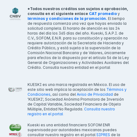
*Todos nuestros créditos son sujetos a aprobación,
consulta en el siguiente enlace
CAT promedio
y
términos y condiciones de la promoción.
El tiempo
de respuesta comienza una vez que hayas enviado la
solicitud completa. El horario de atención es las 24
horas del día los 365 días del año. Kueski, S.A.P.I. de
C.V., SOFOM, E.N.R. para su constitución y operación no
requiere autorización de la Secretaría de Hacienda y
Crédito Público, y está sujeta a la supervisión de la
Comisión Nacional Bancaria y de Valores, únicamente
para efectos de lo dispuesto por el artículo 56 de la Ley
General de Organizaciones y Actividades Auxiliares del
Crédito. Consulta nuestra entidad en el portal
KUESKI es una marca registrada en México. El uso de
este sitio web implica la aceptación de los
Términos y
Condiciones
, así como del
Aviso de Privacidad
de
'KUESKI', Sociedad Anónima Promotora de Inversión
de Capital Variable, Sociedad Financiera de Objeto
Múltiple, Entidad No Regulada.
Consulta nuestro
registro en el portal
Kueski es una entidad financiera SOFOM ENR
supervisada por autoridades mexicanas puedes
consultar nuestro registro en el portal
SIPRES
de la