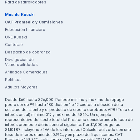
Para desarrolladores
Más de Kueski
CAT Promedio y Comisiones
Educación financiera
UNE Kueski
Contacto
Despacho de cobranza
Divulgación de
Vulnerabilidades
Afiliados Comerciales
Políticas
Adultos Mayores
Desde $60 hasta $26,000. Periodo mínimo y máximo de repago
podrá ser de 99 hasta 180 días en 1 o 12 cuotas a elección de la
solicitud del cliente y al producto de crédito aprobado. APR (Tasa de
interés anual) mínima 0% y máxima de 486%. Un ejemplo
representativo del costo total del Préstamo considerando la tasa de
interés promedio diaria sería el siguiente: Por $1,000 pagarías
$1,101.87 incluyendo IVA de los intereses (Cálculo realizado con una
tasa de interés diaria del 0.19%, y un plazo de 5 quincenas. CAT
Promedio 153.31%, calculado al 02 de marzo del 2026). Kueski