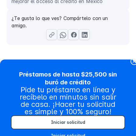
mejorar el acceso al crédito en México
¿Te gusta lo que ves? Compártelo con un
amigo.
Préstamos de hasta $25,500 sin
buró de crédito
Contenido relacionado
Pide tu préstamo en línea y
recíbelo en minutos sin salir
de casa. ¡Hacer tu solicitud
es simple y 100% seguro!
Iniciar solicitud
Iniciar solicitud