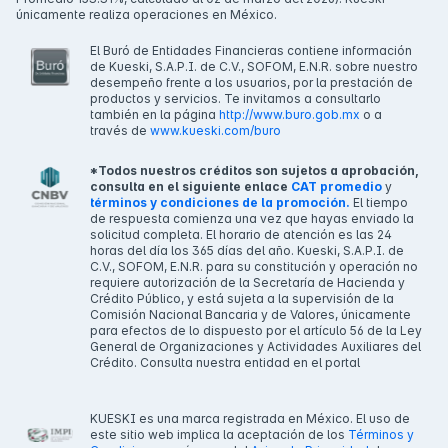
únicamente realiza operaciones en México.
El Buró de Entidades Financieras contiene información
de Kueski, S.A.P.I. de C.V., SOFOM, E.N.R. sobre nuestro
desempeño frente a los usuarios, por la prestación de
productos y servicios. Te invitamos a consultarlo
también en la página
http://www.buro.gob.mx
o a
través de
www.kueski.com/buro
*Todos nuestros créditos son sujetos a aprobación,
consulta en el siguiente enlace
CAT promedio
y
términos y condiciones de la promoción.
El tiempo
de respuesta comienza una vez que hayas enviado la
solicitud completa. El horario de atención es las 24
horas del día los 365 días del año. Kueski, S.A.P.I. de
C.V., SOFOM, E.N.R. para su constitución y operación no
requiere autorización de la Secretaría de Hacienda y
Crédito Público, y está sujeta a la supervisión de la
Comisión Nacional Bancaria y de Valores, únicamente
para efectos de lo dispuesto por el artículo 56 de la Ley
General de Organizaciones y Actividades Auxiliares del
Crédito. Consulta nuestra entidad en el portal
KUESKI es una marca registrada en México. El uso de
este sitio web implica la aceptación de los
Términos y