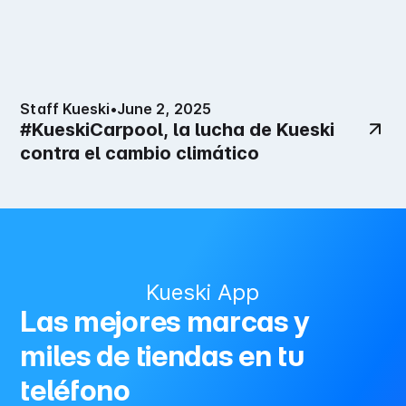
Staff Kueski
•
June 2, 2025
#KueskiCarpool, la lucha de Kueski
contra el cambio climático
Kueski App
Las mejores marcas y
miles de tiendas en tu
teléfono