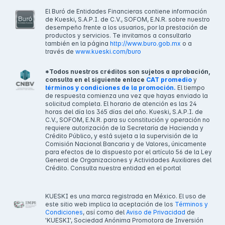
El Buró de Entidades Financieras contiene información
de Kueski, S.A.P.I. de C.V., SOFOM, E.N.R. sobre nuestro
desempeño frente a los usuarios, por la prestación de
productos y servicios. Te invitamos a consultarlo
también en la página
http://www.buro.gob.mx
o a
través de
www.kueski.com/buro
*Todos nuestros créditos son sujetos a aprobación,
consulta en el siguiente enlace
CAT promedio
y
términos y condiciones de la promoción.
El tiempo
de respuesta comienza una vez que hayas enviado la
solicitud completa. El horario de atención es las 24
horas del día los 365 días del año. Kueski, S.A.P.I. de
C.V., SOFOM, E.N.R. para su constitución y operación no
requiere autorización de la Secretaría de Hacienda y
Crédito Público, y está sujeta a la supervisión de la
Comisión Nacional Bancaria y de Valores, únicamente
para efectos de lo dispuesto por el artículo 56 de la Ley
General de Organizaciones y Actividades Auxiliares del
Crédito. Consulta nuestra entidad en el portal
KUESKI es una marca registrada en México. El uso de
este sitio web implica la aceptación de los
Términos y
Condiciones
, así como del
Aviso de Privacidad
de
'KUESKI', Sociedad Anónima Promotora de Inversión