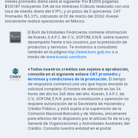
interés promedio diaria sería el siguiente: Por $1,000 pagarías
$1,101.87 incluyendo IVA de los intereses (Cálculo realizado con una
tasa de interés diaria del 0.19%, y un plazo de 5 quincenas. CAT
Promedio 153.31%, calculado al 02 de marzo del 2026). Kueski
únicamente realiza operaciones en México.
El Buró de Entidades Financieras contiene información
de Kueski, S.A.P.I. de C.V., SOFOM, E.N.R. sobre nuestro
desempeño frente a los usuarios, por la prestación de
productos y servicios. Te invitamos a consultarlo
también en la página
http://www.buro.gob.mx
o a
través de
www.kueski.com/buro
*Todos nuestros créditos son sujetos a aprobación,
consulta en el siguiente enlace
CAT promedio
y
términos y condiciones de la promoción.
El tiempo
de respuesta comienza una vez que hayas enviado la
solicitud completa. El horario de atención es las 24
horas del día los 365 días del año. Kueski, S.A.P.I. de
C.V., SOFOM, E.N.R. para su constitución y operación no
requiere autorización de la Secretaría de Hacienda y
Crédito Público, y está sujeta a la supervisión de la
Comisión Nacional Bancaria y de Valores, únicamente
para efectos de lo dispuesto por el artículo 56 de la Ley
General de Organizaciones y Actividades Auxiliares del
Crédito. Consulta nuestra entidad en el portal