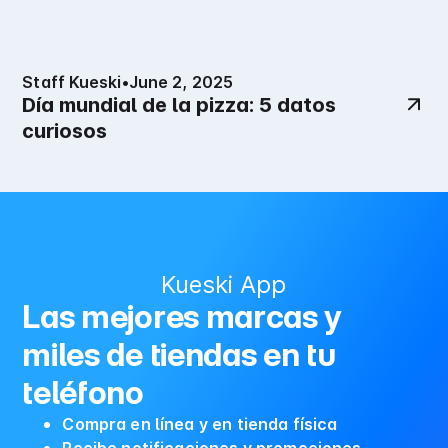
Staff Kueski
•
June 2, 2025
Día mundial de la pizza: 5 datos
curiosos
Kueski App
Las mejores marcas y
miles de tiendas en tu
teléfono
Compra en línea y en tienda física