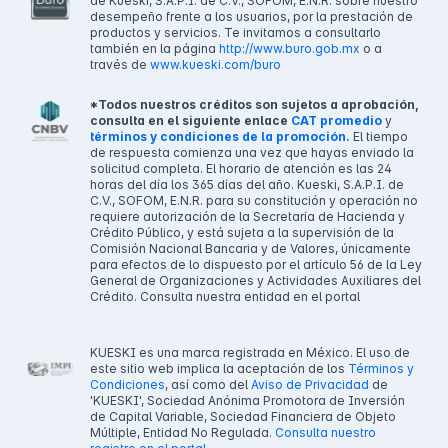
de Kueski, S.A.P.I. de C.V., SOFOM, E.N.R. sobre nuestro
desempeño frente a los usuarios, por la prestación de
productos y servicios. Te invitamos a consultarlo
también en la página
http://www.buro.gob.mx
o a
través de
www.kueski.com/buro
*Todos nuestros créditos son sujetos a aprobación,
consulta en el siguiente enlace
CAT promedio
y
términos y condiciones de la promoción.
El tiempo
de respuesta comienza una vez que hayas enviado la
solicitud completa. El horario de atención es las 24
horas del día los 365 días del año. Kueski, S.A.P.I. de
C.V., SOFOM, E.N.R. para su constitución y operación no
requiere autorización de la Secretaría de Hacienda y
Crédito Público, y está sujeta a la supervisión de la
Comisión Nacional Bancaria y de Valores, únicamente
para efectos de lo dispuesto por el artículo 56 de la Ley
General de Organizaciones y Actividades Auxiliares del
Crédito. Consulta nuestra entidad en el portal
KUESKI es una marca registrada en México. El uso de
este sitio web implica la aceptación de los
Términos y
Condiciones
, así como del
Aviso de Privacidad
de
'KUESKI', Sociedad Anónima Promotora de Inversión
de Capital Variable, Sociedad Financiera de Objeto
Múltiple, Entidad No Regulada.
Consulta nuestro