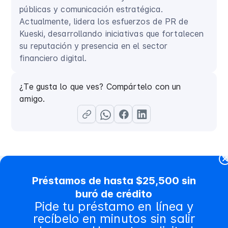
públicas y comunicación estratégica.
Actualmente, lidera los esfuerzos de PR de
Kueski, desarrollando iniciativas que fortalecen
su reputación y presencia en el sector
financiero digital.
¿Te gusta lo que ves? Compártelo con un
amigo.
Préstamos de hasta $25,500 sin
buró de crédito
Contenido relacionado
Pide tu préstamo en línea y
recíbelo en minutos sin salir